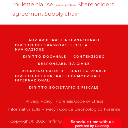
roulette clause
Shareholders
Servizi portuali
agreement
Supply chain
ADR ARBITRATI INTERNAZIONALI
DIRITTO DEI TRASPORTI E DELLA
NAVIGAZIONE
DIRITTO DOGANALE
CONTENZIOSO
RESPONSABILITÀ CIVILE
RECUPERO CREDITI
DIRITTO PENALE
DIRITTO DEI CONTRATTI COMMERCIALI
INTERNAZIONALI
DIRITTO SOCIETARIO E FISCALE
Privacy Policy
|
Forensis Code of Ethics
Informativa sulla Privacy
|
Codice Deontologico Forense
Copyright © 2026 ·
Infinity Pro
on
Genesis Framework
Schedule time with us
powered by Calendly