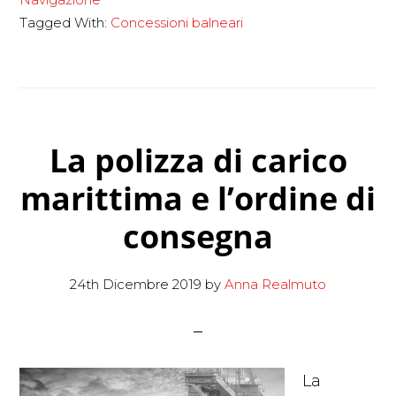
il
Tagged With:
Concessioni balneari
CdS
blocca
i
rinnovi
automatici
La polizza di carico
e
marittima e l’ordine di
le
consegna
proroghe
24th Dicembre 2019
by
Anna Realmuto
La