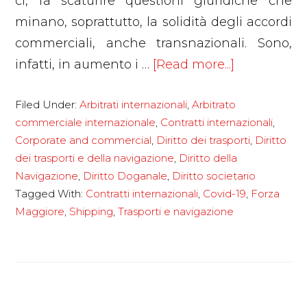
ci, fa scaturire questioni giuridiche che
minano, soprattutto, la solidità degli accordi
commerciali, anche transnazionali. Sono,
about
infatti, in aumento i …
[Read more...]
Covid-
Filed Under:
Arbitrati internazionali
,
Arbitrato
19
commerciale internazionale
,
Contratti internazionali
,
e
Corporate and commercial
,
Diritto dei trasporti
,
Diritto
gestione
dei trasporti e della navigazione
,
Diritto della
dei
Navigazione
,
Diritto Doganale
,
Diritto societario
contratti
Tagged With:
Contratti internazionali
,
Covid-19
,
Forza
Maggiore
,
Shipping
,
Trasporti e navigazione
internazion
–
la
forza
maggiore