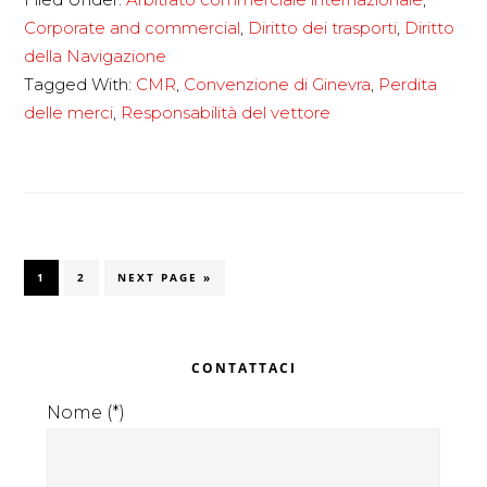
responsabilità
Corporate and commercial
,
Diritto dei trasporti
,
Diritto
del
della Navigazione
vettore
Tagged With:
CMR
,
Convenzione di Ginevra
,
Perdita
–
delle merci
,
Responsabilità del vettore
Convenzione
Internazionale
C.M.R.
PAGE
PAGE
GO
1
2
NEXT PAGE »
TO
Primary
CONTATTACI
Sidebar
Nome (*)