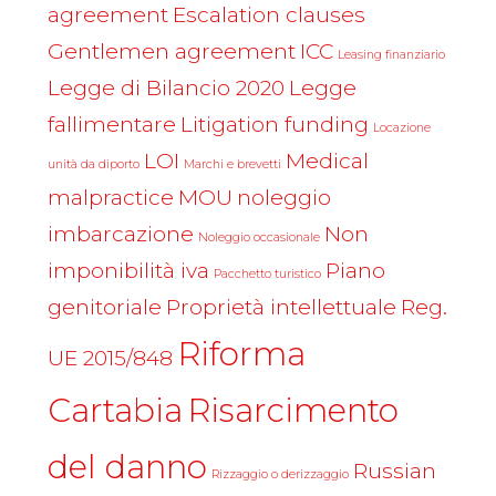
agreement
Escalation clauses
Gentlemen agreement
ICC
Leasing finanziario
Legge di Bilancio 2020
Legge
fallimentare
Litigation funding
Locazione
LOI
Medical
unità da diporto
Marchi e brevetti
malpractice
MOU
noleggio
imbarcazione
Non
Noleggio occasionale
imponibilità iva
Piano
Pacchetto turistico
genitoriale
Proprietà intellettuale
Reg.
Riforma
UE 2015/848
Cartabia
Risarcimento
del danno
Russian
Rizzaggio o derizzaggio