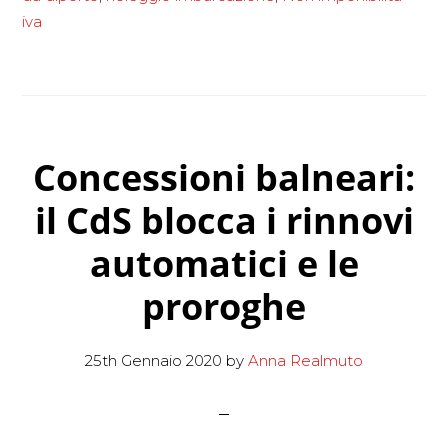
di
iva
utilizzo
delle
imbarcazion
da
Concessioni balneari:
diporto.
Legge
il CdS blocca i rinnovi
di
automatici e le
bilancio
2020
proroghe
25th Gennaio 2020
by
Anna Realmuto