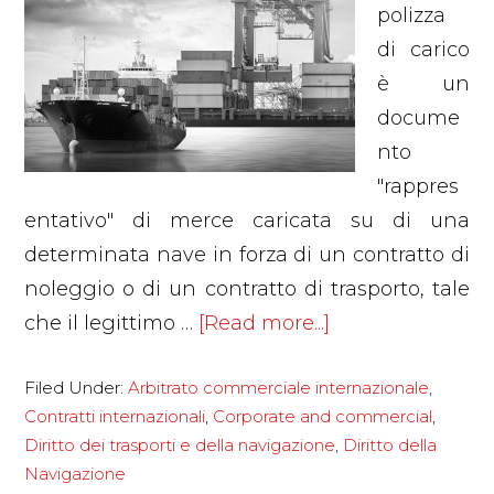
polizza
di carico
è un
docume
nto
"rappres
entativo" di merce caricata su di una
determinata nave in forza di un contratto di
noleggio o di un contratto di trasporto, tale
about
che il legittimo …
[Read more...]
La
Filed Under:
Arbitrato commerciale internazionale
,
polizza
Contratti internazionali
,
Corporate and commercial
,
di
Diritto dei trasporti e della navigazione
,
Diritto della
carico
Navigazione
marittima