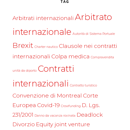
TAG
Arbitrato
Arbitrati internazionali
internazionale
Autorità di Sistema Portuale
Brexit
Clausole nei contratti
Charter nautico
internazionali
Colpa medica
Compravendita
Contratti
unità da diporto
internazionali
Contratto turistico
Convenzione di Montreal
Corte
Europea
Covid-19
D. Lgs.
Crowfunding
231/2001
Deadlock
Danno da vacanza rovinata
Divorzio
Equity joint venture