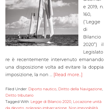
e 2019, n.
160,
(“Legge
di
Bilancio
2020”) il
Legislato
re è recentemente intervenuto emanando
una disposizione volta ad evitare la doppia
about
imposizione, la non …
[Read more...]
Novità
Filed Under:
Diporto nautico
,
Diritto della Navigazione
,
IVA
Diritto tributario
in
Tagged With:
Legge di Bilancio 2020
,
Locazione unità
tema
da diporto
,
noleggio imbarcazione
,
Non imponibilità