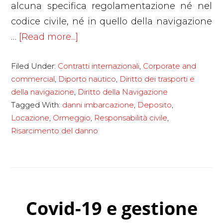
alcuna specifica regolamentazione né nel
codice civile, né in quello della navigazione
about
…
[Read more...]
Contratto
Filed Under:
Contratti internazionali
,
Corporate and
di
commercial
,
Diporto nautico
,
Diritto dei trasporti e
ormeggio:
della navigazione
,
Diritto della Navigazione
chi
Tagged With:
danni imbarcazione
,
Deposito
,
risponde
Locazione
,
Ormeggio
,
Responsabilità civile
,
dei
Risarcimento del danno
furti
e
dei
danni
Covid-19 e gestione
all’imbarcazione?