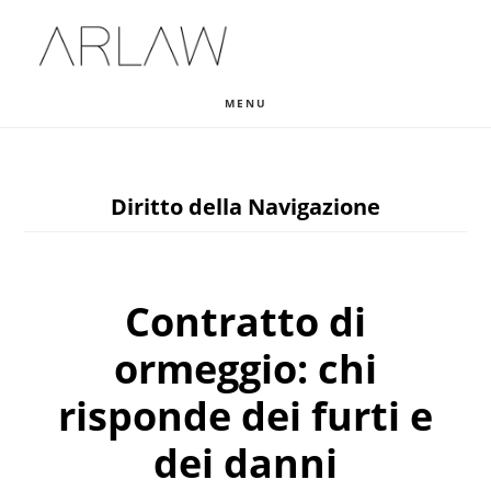
Skip
Skip
Skip
to
to
to
main
primary
footer
MENU
content
sidebar
Diritto della Navigazione
Contratto di
ormeggio: chi
risponde dei furti e
dei danni