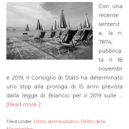
Con una
recente
sentenz
a, la n.
7874,
pubblica
ta il 18
novembr
e 2019, Il Consiglio di Stato ha determinato
uno stop alla proroga di 15 anni prevista
dalla legge di Bilancio per il 2019 sulle …
about
[Read more...]
Concessioni
Filed Under:
Diritto amministrativo
,
Diritto della
balneari:
Navigazione