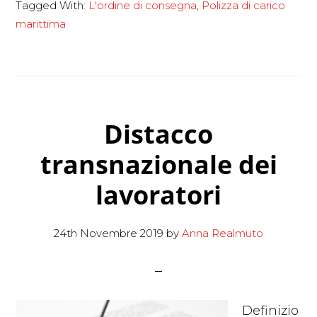
Tagged With:
L'ordine di consegna
,
Polizza di carico
e
marittima
l’ordine
di
consegna
Distacco
transnazionale dei
lavoratori
24th Novembre 2019
by
Anna Realmuto
Definizio