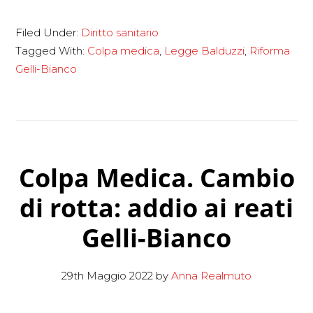
LA
Filed Under:
Diritto sanitario
RIFORMA
Tagged With:
Colpa medica
,
Legge Balduzzi
,
Riforma
DELLA
Gelli-Bianco
COLPA
MEDICA
NELLA
LEGGE
GELLI-
Colpa Medica. Cambio
BIANCO
di rotta: addio ai reati
Gelli-Bianco
29th Maggio 2022
by
Anna Realmuto