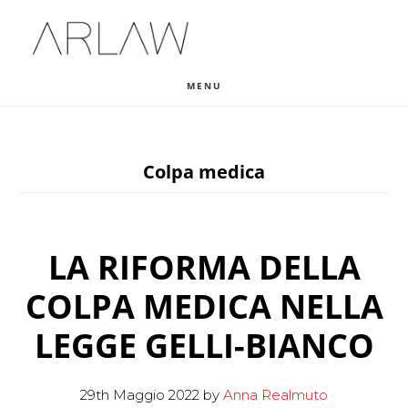
Skip
Skip
Skip
to
to
to
main
primary
footer
MENU
content
sidebar
Colpa medica
LA RIFORMA DELLA
COLPA MEDICA NELLA
LEGGE GELLI-BIANCO
29th Maggio 2022
by
Anna Realmuto