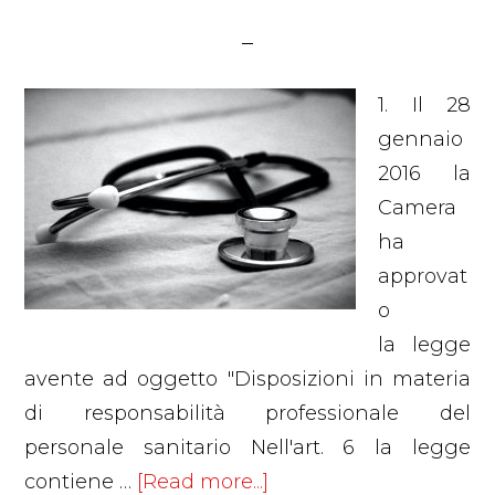
1. Il 28
gennaio
2016 la
Camera
ha
approvat
o
la legge
avente ad oggetto "Disposizioni in materia
di responsabilità professionale del
personale sanitario Nell'art. 6 la legge
about
contiene …
[Read more...]