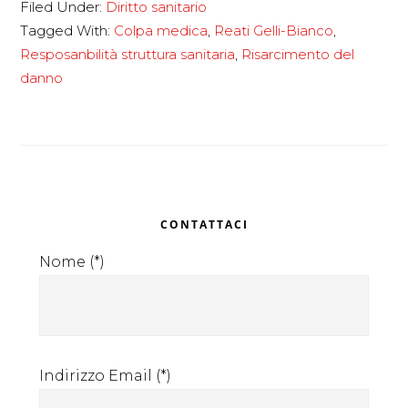
Filed Under:
Diritto sanitario
Medica.
Tagged With:
Colpa medica
,
Reati Gelli-Bianco
,
Cambio
Resposanbilità struttura sanitaria
,
Risarcimento del
di
danno
rotta:
addio
ai
reati
Primary
Gelli-
CONTATTACI
Bianco
Sidebar
Nome (*)
Indirizzo Email (*)