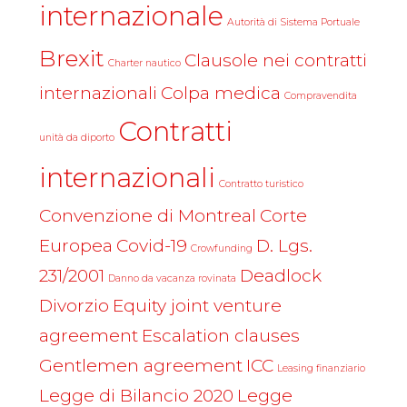
internazionale
Autorità di Sistema Portuale
Brexit
Clausole nei contratti
Charter nautico
internazionali
Colpa medica
Compravendita
Contratti
unità da diporto
internazionali
Contratto turistico
Convenzione di Montreal
Corte
Europea
Covid-19
D. Lgs.
Crowfunding
231/2001
Deadlock
Danno da vacanza rovinata
Divorzio
Equity joint venture
agreement
Escalation clauses
Gentlemen agreement
ICC
Leasing finanziario
Legge di Bilancio 2020
Legge