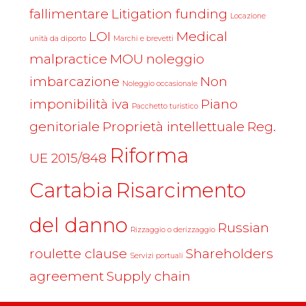
fallimentare
Litigation funding
Locazione
LOI
Medical
unità da diporto
Marchi e brevetti
malpractice
MOU
noleggio
imbarcazione
Non
Noleggio occasionale
imponibilità iva
Piano
Pacchetto turistico
genitoriale
Proprietà intellettuale
Reg.
Riforma
UE 2015/848
Cartabia
Risarcimento
del danno
Russian
Rizzaggio o derizzaggio
roulette clause
Shareholders
Servizi portuali
agreement
Supply chain