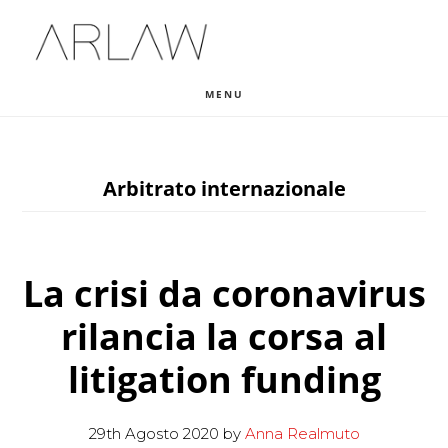
Skip
Skip
Skip
to
to
to
main
primary
footer
MENU
content
sidebar
Arbitrato internazionale
La crisi da coronavirus
rilancia la corsa al
litigation funding
29th Agosto 2020
by
Anna Realmuto