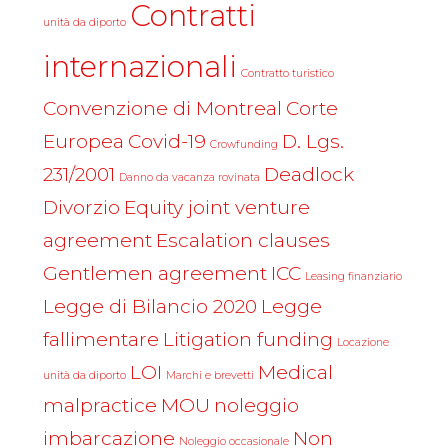
Contratti
unità da diporto
internazionali
Contratto turistico
Convenzione di Montreal
Corte
Europea
Covid-19
D. Lgs.
Crowfunding
231/2001
Deadlock
Danno da vacanza rovinata
Divorzio
Equity joint venture
agreement
Escalation clauses
Gentlemen agreement
ICC
Leasing finanziario
Legge di Bilancio 2020
Legge
fallimentare
Litigation funding
Locazione
LOI
Medical
unità da diporto
Marchi e brevetti
malpractice
MOU
noleggio
imbarcazione
Non
Noleggio occasionale