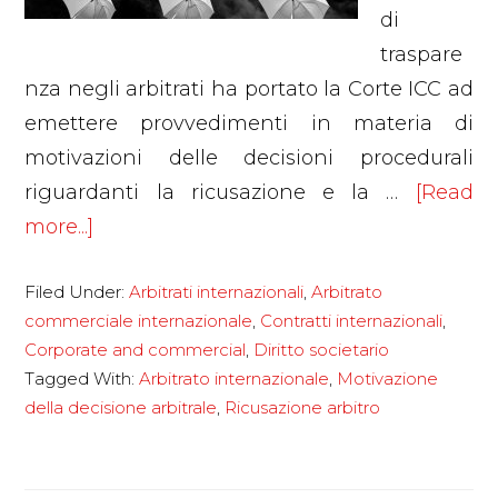
di
traspare
nza negli arbitrati ha portato la Corte ICC ad
emettere provvedimenti in materia di
motivazioni delle decisioni procedurali
riguardanti la ricusazione e la …
[Read
about
more...]
Trasparenza
Filed Under:
Arbitrati internazionali
,
Arbitrato
negli
commerciale internazionale
,
Contratti internazionali
,
arbitrati
Corporate and commercial
,
Diritto societario
internazionali:
Tagged With:
Arbitrato internazionale
,
Motivazione
la
della decisione arbitrale
,
Ricusazione arbitro
motivazione
della