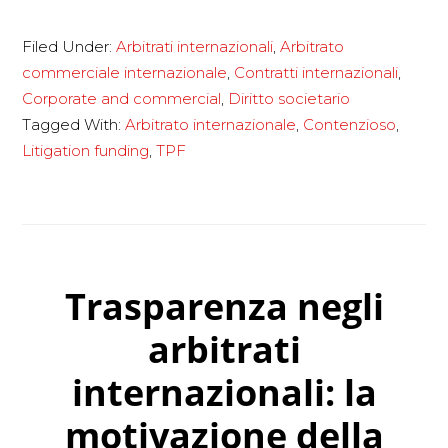
La
Filed Under:
Arbitrati internazionali
,
Arbitrato
crisi
commerciale internazionale
,
Contratti internazionali
,
da
Corporate and commercial
,
Diritto societario
coronavirus
Tagged With:
Arbitrato internazionale
,
Contenzioso
,
rilancia
Litigation funding
,
TPF
la
corsa
al
litigation
Trasparenza negli
funding
arbitrati
internazionali: la
motivazione della