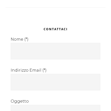
Primary
CONTATTACI
Sidebar
Nome (*)
Indirizzo Email (*)
Oggetto