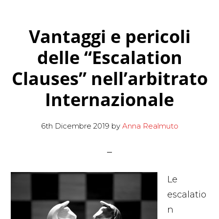
decisione
sulla
Vantaggi e pericoli
ricusazione
dell’arbitro
delle “Escalation
Clauses” nell’arbitrato
Internazionale
6th Dicembre 2019
by
Anna Realmuto
Le
escalatio
n