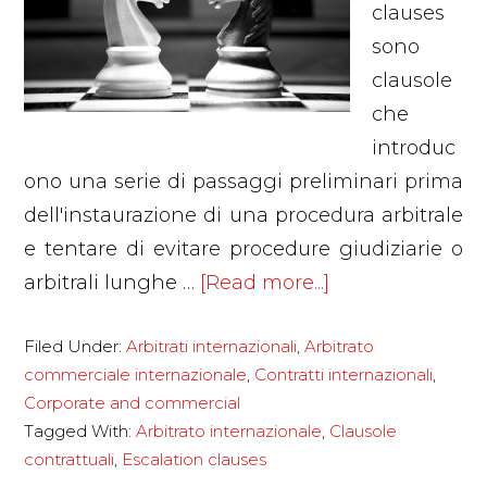
clauses
sono
clausole
che
introduc
ono una serie di passaggi preliminari prima
dell'instaurazione di una procedura arbitrale
e tentare di evitare procedure giudiziarie o
about
arbitrali lunghe …
[Read more...]
Vantaggi
Filed Under:
Arbitrati internazionali
,
Arbitrato
e
commerciale internazionale
,
Contratti internazionali
,
pericoli
Corporate and commercial
delle
Tagged With:
Arbitrato internazionale
,
Clausole
“Escalation
contrattuali
,
Escalation clauses
Clauses”