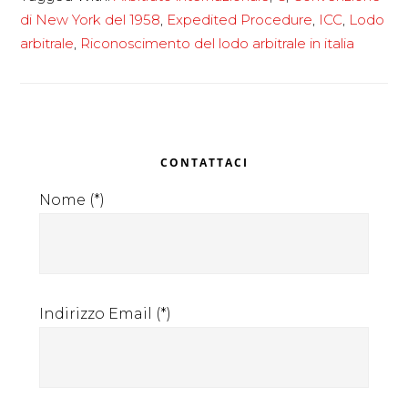
di New York del 1958
,
Expedited Procedure
,
ICC
,
Lodo
arbitrale
,
Riconoscimento del lodo arbitrale in italia
Primary
CONTATTACI
Sidebar
Nome (*)
Indirizzo Email (*)