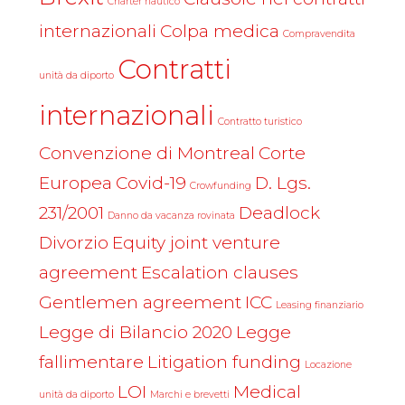
Charter nautico
internazionali
Colpa medica
Compravendita
Contratti
unità da diporto
internazionali
Contratto turistico
Convenzione di Montreal
Corte
Europea
Covid-19
D. Lgs.
Crowfunding
231/2001
Deadlock
Danno da vacanza rovinata
Divorzio
Equity joint venture
agreement
Escalation clauses
Gentlemen agreement
ICC
Leasing finanziario
Legge di Bilancio 2020
Legge
fallimentare
Litigation funding
Locazione
LOI
Medical
unità da diporto
Marchi e brevetti