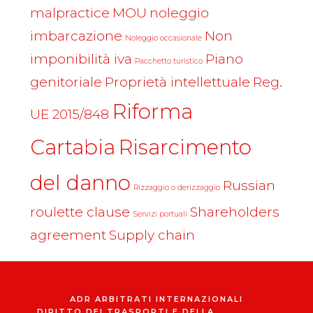
malpractice
MOU
noleggio
imbarcazione
Non
Noleggio occasionale
imponibilità iva
Piano
Pacchetto turistico
genitoriale
Proprietà intellettuale
Reg.
Riforma
UE 2015/848
Cartabia
Risarcimento
del danno
Russian
Rizzaggio o derizzaggio
roulette clause
Shareholders
Servizi portuali
agreement
Supply chain
ADR ARBITRATI INTERNAZIONALI
DIRITTO DEI TRASPORTI E DELLA