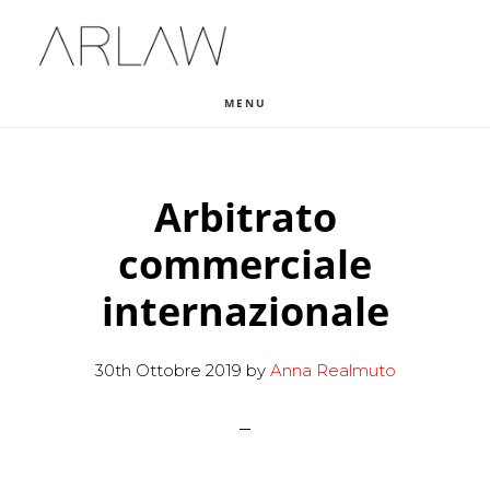
Skip
Skip
Skip
to
to
to
main
primary
footer
MENU
content
sidebar
Arbitrato
commerciale
internazionale
30th Ottobre 2019
by
Anna Realmuto