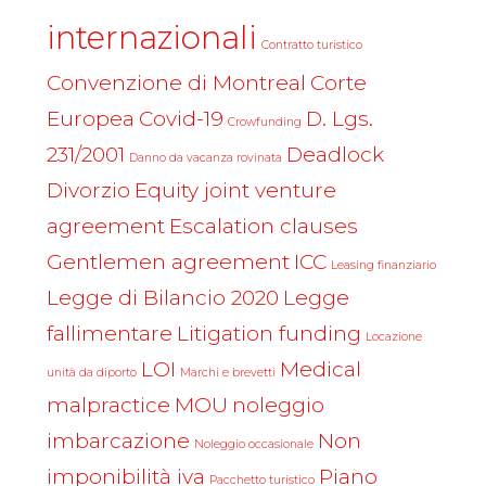
internazionali
Contratto turistico
Convenzione di Montreal
Corte
Europea
Covid-19
D. Lgs.
Crowfunding
231/2001
Deadlock
Danno da vacanza rovinata
Divorzio
Equity joint venture
agreement
Escalation clauses
Gentlemen agreement
ICC
Leasing finanziario
Legge di Bilancio 2020
Legge
fallimentare
Litigation funding
Locazione
LOI
Medical
unità da diporto
Marchi e brevetti
malpractice
MOU
noleggio
imbarcazione
Non
Noleggio occasionale
imponibilità iva
Piano
Pacchetto turistico