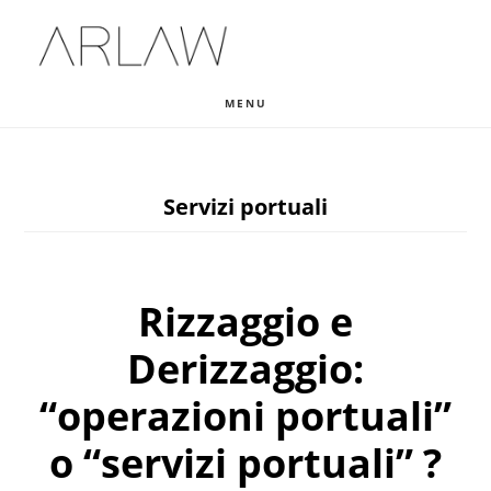
Skip
Skip
Skip
to
to
to
main
primary
footer
MENU
content
sidebar
Servizi portuali
Rizzaggio e
Derizzaggio:
“operazioni portuali”
o “servizi portuali” ?