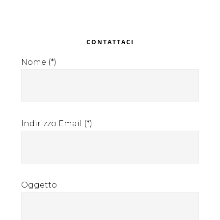
“servizi
portuali”
Primary
CONTATTACI
?
Sidebar
Nome (*)
Indirizzo Email (*)
Oggetto