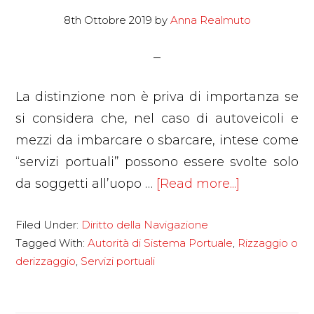
8th Ottobre 2019
by
Anna Realmuto
La distinzione non è priva di importanza se
si considera che, nel caso di autoveicoli e
mezzi da imbarcare o sbarcare, intese come
“servizi portuali” possono essere svolte solo
about
da soggetti all’uopo …
[Read more...]
Rizzaggio
Filed Under:
Diritto della Navigazione
e
Tagged With:
Autorità di Sistema Portuale
,
Rizzaggio o
Derizzaggio
derizzaggio
,
Servizi portuali
“operazioni
portuali”
o