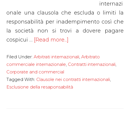
internazi
onale una clausola che escluda o limiti la
responsabilità per inadempimento così che
la società non si trovi a dovere pagare
about
cospicui …
[Read more...]
La
Filed Under:
Arbitrati internazionali
,
Arbitrato
clausola
commerciale internazionale
,
Contratti internazionali
,
di
Corporate and commercial
esclusione
Tagged With:
Clausole nei contratti internazionali
,
o
Esclusione della resaponsabilità
di
limitazione
di
responsabilità
nei