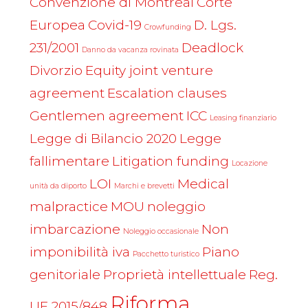
Convenzione di Montreal
Corte
Europea
Covid-19
D. Lgs.
Crowfunding
231/2001
Deadlock
Danno da vacanza rovinata
Divorzio
Equity joint venture
agreement
Escalation clauses
Gentlemen agreement
ICC
Leasing finanziario
Legge di Bilancio 2020
Legge
fallimentare
Litigation funding
Locazione
LOI
Medical
unità da diporto
Marchi e brevetti
malpractice
MOU
noleggio
imbarcazione
Non
Noleggio occasionale
imponibilità iva
Piano
Pacchetto turistico
genitoriale
Proprietà intellettuale
Reg.
Riforma
UE 2015/848