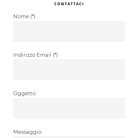
Primary
CONTATTACI
contratti
Sidebar
Nome (*)
internazionali
Indirizzo Email (*)
Oggetto
Messaggio