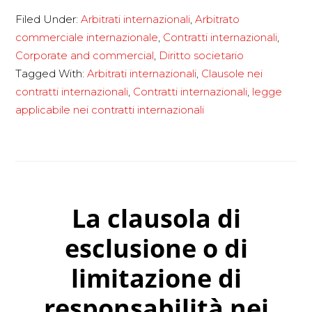
Filed Under:
Arbitrati internazionali
,
Arbitrato
sono
commerciale internazionale
,
Contratti internazionali
,
le
Corporate and commercial
,
Diritto societario
leggi
Tagged With:
Arbitrati internazionali
,
Clausole nei
applicabili
contratti internazionali
,
Contratti internazionali
,
legge
nei
applicabile nei contratti internazionali
contratti
internazionali?
La clausola di
esclusione o di
limitazione di
responsabilità nei