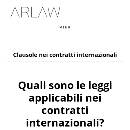
Skip
Skip
Skip
to
to
to
main
primary
footer
MENU
content
sidebar
Clausole nei contratti internazionali
Quali sono le leggi
applicabili nei
contratti
internazionali?