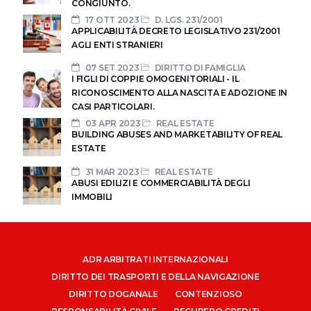
CONGIUNTO.
17 OTT 2023
D. LGS. 231/2001
APPLICABILITÀ DECRETO LEGISLATIVO 231/2001
AGLI ENTI STRANIERI
07 SET 2023
DIRITTO DI FAMIGLIA
I FIGLI DI COPPIE OMOGENITORIALI - IL
RICONOSCIMENTO ALLA NASCITA E ADOZIONE IN
CASI PARTICOLARI.
03 APR 2023
REAL ESTATE
BUILDING ABUSES AND MARKETABILITY OF REAL
ESTATE
31 MAR 2023
REAL ESTATE
ABUSI EDILIZI E COMMERCIABILITÀ DEGLI
IMMOBILI
ADR ARBITRATI INTERNAZIONALI
DIRITTO DEI TRASPORTI E DELLA NAVIGAZIONE
DIRITTO DOGANALE
CONTENZIOSO