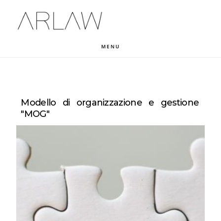
Skip
Skip
Skip
to
to
to
main
primary
footer
content
sidebar
MENU
Modello di organizzazione e gestione
"MOG"