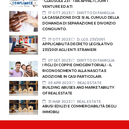
“CLAUSOLE 231” TRA APPALTI, JOINT
VENTURE ED ATI
17 OTT 2023
DIRITTO DI FAMIGLIA
LA CASSAZIONE DICE SI AL CUMULO DELLA
DOMANDA DI SEPARAZIONE E DIVORZIO
CONGIUNTO.
17 OTT 2023
D. LGS. 231/2001
APPLICABILITÀ DECRETO LEGISLATIVO
231/2001 AGLI ENTI STRANIERI
07 SET 2023
DIRITTO DI FAMIGLIA
I FIGLI DI COPPIE OMOGENITORIALI - IL
RICONOSCIMENTO ALLA NASCITA E
ADOZIONE IN CASI PARTICOLARI.
03 APR 2023
REAL ESTATE
BUILDING ABUSES AND MARKETABILITY
OF REAL ESTATE
31 MAR 2023
REAL ESTATE
ABUSI EDILIZI E COMMERCIABILITÀ DEGLI
IMMOBILI