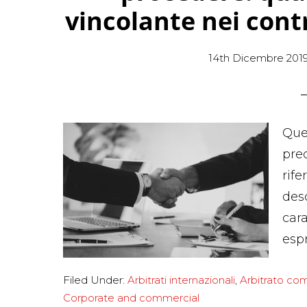
vincolante nei contr
14th Dicembre 201
Que
pre
rif
de
car
esp
Filed Under:
Arbitrati internazionali
,
Arbitrato co
Corporate and commercial