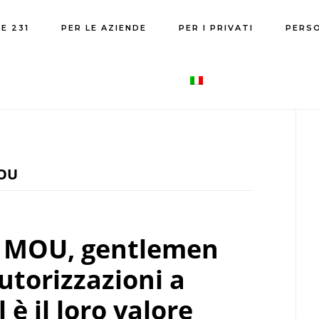
E 231
PER LE AZIENDE
PER I PRIVATI
PERS
P
S
OU
i, MOU, gentlemen
torizzazioni a
è il loro valore