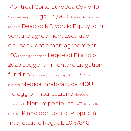
Montreal
Corte Europea
Covid-19
D. Lgs. 231/2001
Crowfunding
Danno da vacanza
Deadlock
Divorzio
Equity joint
rovinata
venture agreement
Escalation
clauses
Gentlemen agreement
ICC
Legge di Bilancio
Leasing finanziario
2020
Legge fallimentare
Litigation
funding
LOI
Locazione unità da diporto
Marchi e
Medical malpractice
MOU
brevetti
noleggio imbarcazione
Noleggio
Non imponibilità iva
occasionale
Pacchetto
Piano genitoriale
Proprietà
turistico
intellettuale
Reg. UE 2015/848