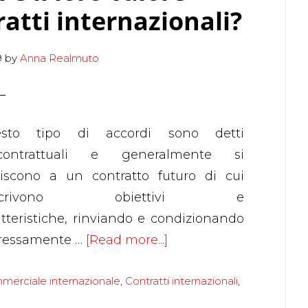
atti internazionali?
9
by
Anna Realmuto
sto tipo di accordi sono detti
contrattuali e generalmente si
eriscono a un contratto futuro di cui
scrivono obiettivi e
atteristiche, rinviando e condizionando
about
ressamente …
[Read more...]
Lettere
mmerciale internazionale
,
Contratti internazionali
d’intenti,
,
MOU,