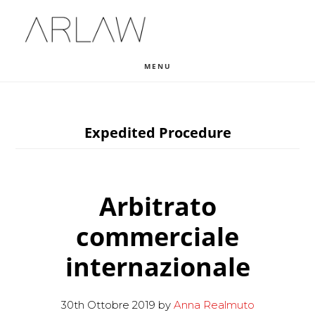
Skip
Skip
Skip
to
to
to
main
primary
footer
MENU
content
sidebar
Expedited Procedure
Arbitrato
commerciale
internazionale
30th Ottobre 2019
by
Anna Realmuto