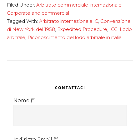
Filed Under:
Arbitrato commerciale internazionale
,
commerciale
Corporate and commercial
internazionale
Tagged With:
Arbitrato internazionale
,
C
,
Convenzione
di New York del 1958
,
Expedited Procedure
,
ICC
,
Lodo
arbitrale
,
Riconoscimento del lodo arbitrale in italia
Primary
CONTATTACI
Sidebar
Nome (*)
Indirizzo Email (*)