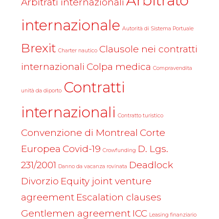
Arbitrato
Arbitrati internazionali
internazionale
Autorità di Sistema Portuale
Brexit
Clausole nei contratti
Charter nautico
internazionali
Colpa medica
Compravendita
Contratti
unità da diporto
internazionali
Contratto turistico
Convenzione di Montreal
Corte
Europea
Covid-19
D. Lgs.
Crowfunding
231/2001
Deadlock
Danno da vacanza rovinata
Divorzio
Equity joint venture
agreement
Escalation clauses
Gentlemen agreement
ICC
Leasing finanziario