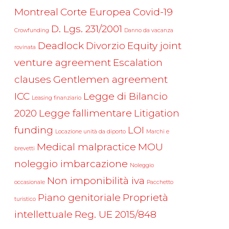
Montreal
Corte Europea
Covid-19
D. Lgs. 231/2001
Crowfunding
Danno da vacanza
Deadlock
Divorzio
Equity joint
rovinata
venture agreement
Escalation
clauses
Gentlemen agreement
ICC
Legge di Bilancio
Leasing finanziario
2020
Legge fallimentare
Litigation
funding
LOI
Locazione unità da diporto
Marchi e
Medical malpractice
MOU
brevetti
noleggio imbarcazione
Noleggio
Non imponibilità iva
occasionale
Pacchetto
Piano genitoriale
Proprietà
turistico
intellettuale
Reg. UE 2015/848