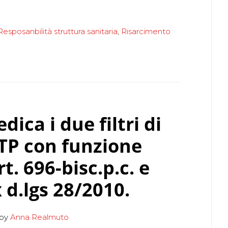
Colpa
Medica.
Resposanbilità struttura sanitaria
,
Risarcimento
Cambio
di
rotta:
addio
ai
reati
ica i due filtri di
Gelli-
ATP con funzione
Bianco
t. 696-bisc.p.c. e
d.lgs 28/2010.
by
Anna Realmuto