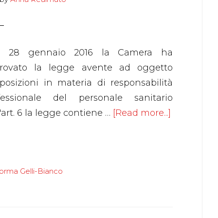
Il 28 gennaio 2016 la Camera ha
rovato la legge avente ad oggetto
sposizioni in materia di responsabilità
fessionale del personale sanitario
about
'art. 6 la legge contiene …
[Read more...]
LA
RIFORMA
DELLA
forma Gelli-Bianco
COLPA
MEDICA
NELLA