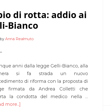
LEGGE
GELLI-
o di rotta: addio ai
BIANCO
li-Bianco
by
Anna Realmuto
nque anni dalla legge Gelli-Bianco, alla
mera si fa strada un nuovo
cedimento di riforma con la proposta di
ge firmata da Andrea Colletti che
orta la condotta del medico nella …
about
d more...]