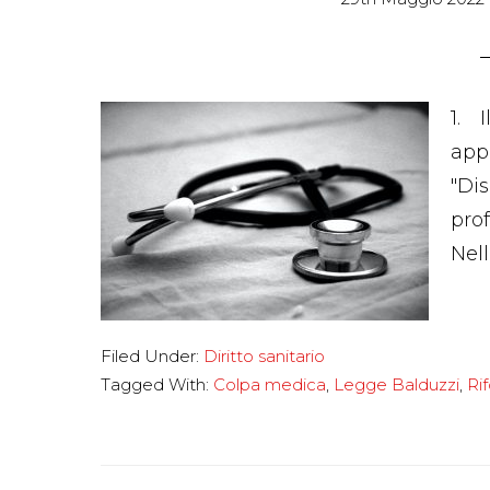
1. 
app
"Di
pro
Nell
Filed Under:
Diritto sanitario
Tagged With:
Colpa medica
,
Legge Balduzzi
,
Ri