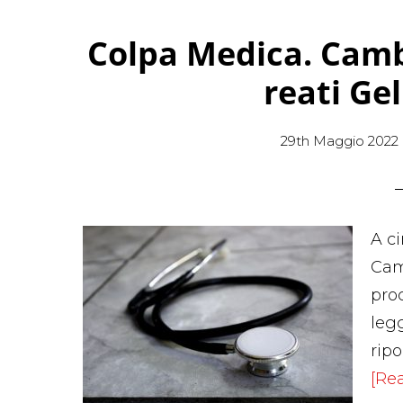
Colpa Medica. Cambi
reati Gel
29th Maggio 2022
A ci
Ca
pro
leg
rip
[Rea