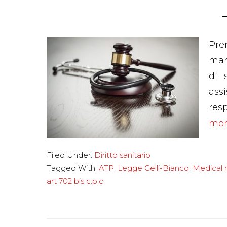
Pre
mar
di 
as
res
more
Filed Under:
Diritto sanitario
Tagged With:
ATP
,
Legge Gelli-Bianco
,
Medical 
art 702 bis c.p.c.