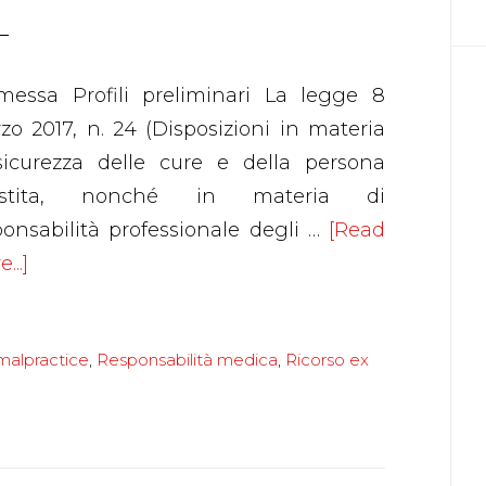
messa Profili preliminari La legge 8
zo 2017, n. 24 (Disposizioni in materia
sicurezza delle cure e della persona
sistita, nonché in materia di
ponsabilità professionale degli …
[Read
about
...]
Responsabilità
medica
malpractice
,
Responsabilità medica
,
Ricorso ex
i
due
filtri
di