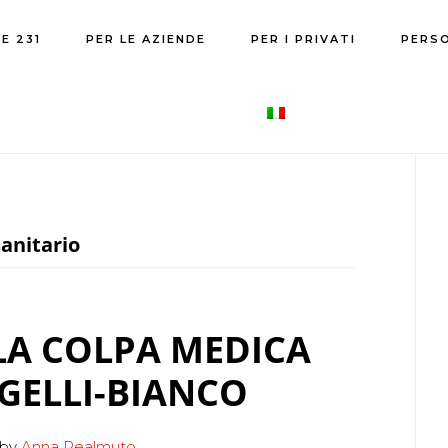
E 231
PER LE AZIENDE
PER I PRIVATI
PERS
P
S
sanitario
LA COLPA MEDICA
GELLI-BIANCO
by
Anna Realmuto