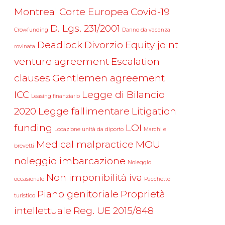
Montreal
Corte Europea
Covid-19
D. Lgs. 231/2001
Crowfunding
Danno da vacanza
Deadlock
Divorzio
Equity joint
rovinata
venture agreement
Escalation
clauses
Gentlemen agreement
ICC
Legge di Bilancio
Leasing finanziario
2020
Legge fallimentare
Litigation
funding
LOI
Locazione unità da diporto
Marchi e
Medical malpractice
MOU
brevetti
noleggio imbarcazione
Noleggio
Non imponibilità iva
occasionale
Pacchetto
Piano genitoriale
Proprietà
turistico
intellettuale
Reg. UE 2015/848