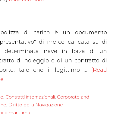
polizza di carico è un documento
ppresentativo" di merce caricata su di
 determinata nave in forza di un
tratto di noleggio o di un contratto di
sporto, tale che il legittimo …
[Read
about
...]
La
le
,
Contratti internazionali
,
Corporate and
polizza
ione
,
Diritto della Navigazione
di
rico marittima
carico
marittima