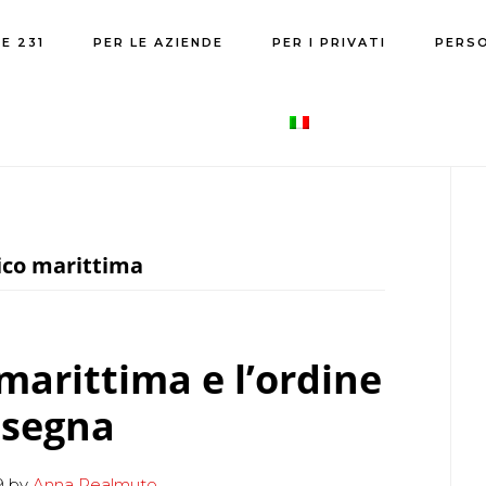
E 231
PER LE AZIENDE
PER I PRIVATI
PERS
P
S
rico marittima
 marittima e l’ordine
nsegna
9
by
Anna Realmuto