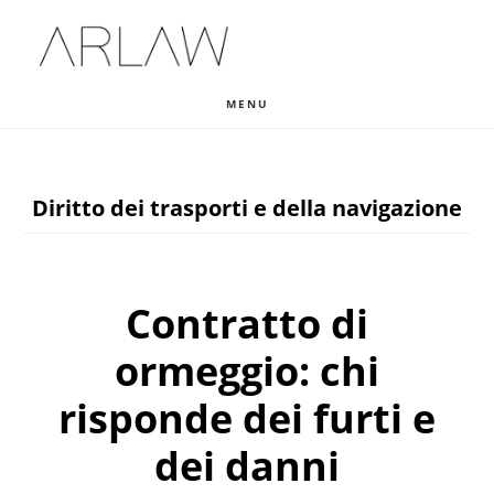
Skip
Skip
Skip
to
to
to
main
primary
footer
MENU
content
sidebar
Diritto dei trasporti e della navigazione
Contratto di
ormeggio: chi
risponde dei furti e
dei danni