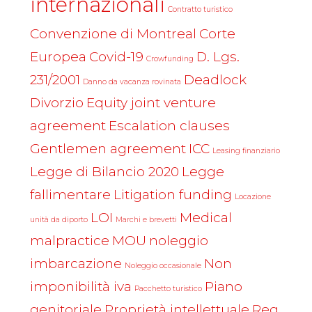
internazionali
Contratto turistico
Convenzione di Montreal
Corte
Europea
Covid-19
D. Lgs.
Crowfunding
231/2001
Deadlock
Danno da vacanza rovinata
Divorzio
Equity joint venture
agreement
Escalation clauses
Gentlemen agreement
ICC
Leasing finanziario
Legge di Bilancio 2020
Legge
fallimentare
Litigation funding
Locazione
LOI
Medical
unità da diporto
Marchi e brevetti
malpractice
MOU
noleggio
imbarcazione
Non
Noleggio occasionale
imponibilità iva
Piano
Pacchetto turistico
genitoriale
Proprietà intellettuale
Reg.