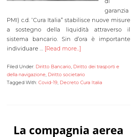
di
garanzia
PMI) c.d. “Cura Italia” stabilisce nuove misure
a sostegno della liquidità attraverso il
sistema bancario. Sin d’ora è importante
about
individuare …
[Read more...]
Decreto
Filed Under:
Diritto Bancario
,
Diritto dei trasporti e
“Cura
della navigazione
,
Diritto societario
Italia”:
Tagged With:
Covid-19
,
Decreto Cura Italia
misure
ed
indicazioni
per
le
La compagnia aerea
imprese