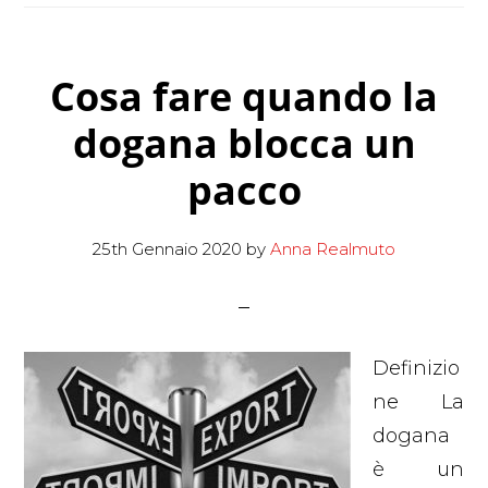
dal
rovesci
Cosa fare quando la
di
un
dogana blocca un
bicchier
pacco
di
caffè
25th Gennaio 2020
by
Anna Realmuto
caldo
Definizio
ne La
dogana
è un