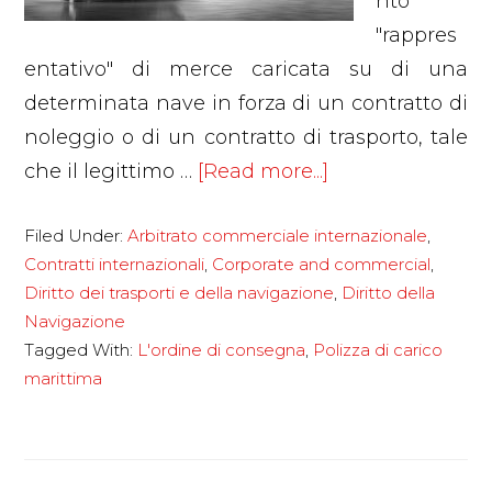
nto
"rappres
entativo" di merce caricata su di una
determinata nave in forza di un contratto di
noleggio o di un contratto di trasporto, tale
about
che il legittimo …
[Read more...]
La
Filed Under:
Arbitrato commerciale internazionale
,
polizza
Contratti internazionali
,
Corporate and commercial
,
di
Diritto dei trasporti e della navigazione
,
Diritto della
carico
Navigazione
marittima
Tagged With:
L'ordine di consegna
,
Polizza di carico
e
marittima
l’ordine
di
consegna