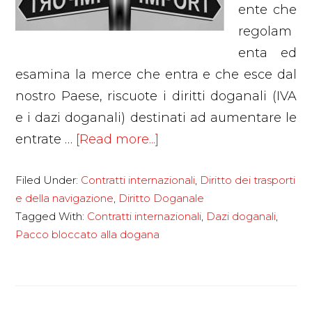
ente che
regolam
enta ed
esamina la merce che entra e che esce dal
nostro Paese, riscuote i diritti doganali (IVA
e i dazi doganali) destinati ad aumentare le
about
entrate …
[Read more...]
Cosa
Filed Under:
Contratti internazionali
,
Diritto dei trasporti
fare
e della navigazione
,
Diritto Doganale
quando
Tagged With:
Contratti internazionali
,
Dazi doganali
,
la
Pacco bloccato alla dogana
dogana
blocca
un
pacco