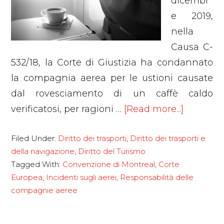
dicembr
e 2019,
nella
Causa C-
532/18, la Corte di Giustizia ha condannato
la compagnia aerea per le ustioni causate
dal rovesciamento di un caffè caldo
about
verificatosi, per ragioni …
[Read more...]
La
Filed Under:
Diritto dei trasporti
,
Diritto dei trasporti e
compag
della navigazione
,
Diritto del Turismo
aerea
Tagged With:
Convenzione di Montreal
,
Corte
risarcisc
Europea
,
Incidenti sugli aerei
,
Responsabilità delle
i
compagnie aeree
danni
causati