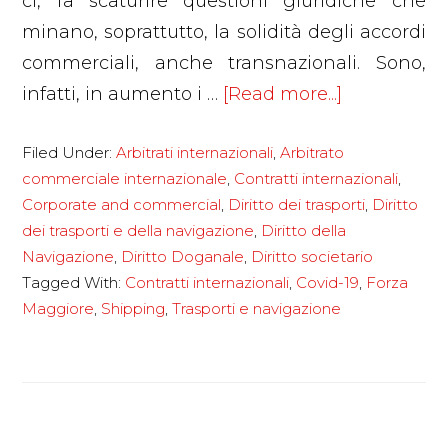
ci, fa scaturire questioni giuridiche che
minano, soprattutto, la solidità degli accordi
commerciali, anche transnazionali. Sono,
about
infatti, in aumento i …
[Read more...]
Covid-
Filed Under:
Arbitrati internazionali
,
Arbitrato
19
commerciale internazionale
,
Contratti internazionali
,
e
Corporate and commercial
,
Diritto dei trasporti
,
Diritto
gestione
dei trasporti e della navigazione
,
Diritto della
dei
Navigazione
,
Diritto Doganale
,
Diritto societario
contratti
Tagged With:
Contratti internazionali
,
Covid-19
,
Forza
Maggiore
,
Shipping
,
Trasporti e navigazione
internazion
–
la
forza
maggiore