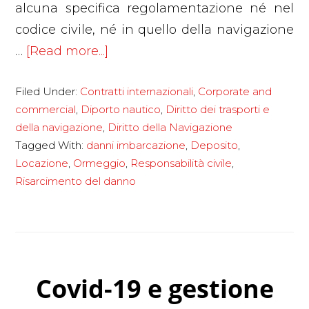
alcuna specifica regolamentazione né nel
codice civile, né in quello della navigazione
about
…
[Read more...]
Contratto
Filed Under:
Contratti internazionali
,
Corporate and
di
commercial
,
Diporto nautico
,
Diritto dei trasporti e
ormeggio:
della navigazione
,
Diritto della Navigazione
chi
Tagged With:
danni imbarcazione
,
Deposito
,
risponde
Locazione
,
Ormeggio
,
Responsabilità civile
,
dei
Risarcimento del danno
furti
e
dei
danni
Covid-19 e gestione
all’imbarcazione?