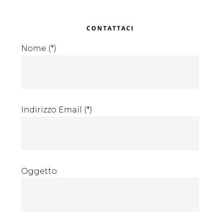
Primary
CONTATTACI
Sidebar
Nome (*)
Indirizzo Email (*)
Oggetto