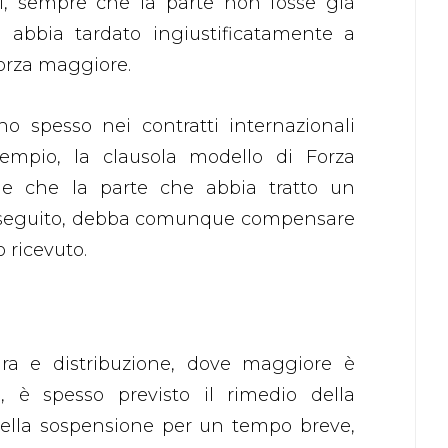
i, sempre che la parte non fosse già
 abbia tardato ingiustificatamente a
forza maggiore.
vano spesso nei contratti internazionali
empio, la clausola modello di Forza
de che la parte che abbia tratto un
 eseguito, debba comunque compensare
o ricevuto.
tura e distribuzione, dove maggiore è
e, è spesso previsto il rimedio della
della sospensione per un tempo breve,