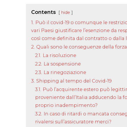
Contents
hide
1.
Può il covid-19 o comunque le restrizio
vari Paesi giustificare l’esenzione da re
così come definita dal contratto o dalla
2.
Quali sono le conseguenze della for
2.1.
La risoluzione
2.2.
La sospensione
2.3.
La rinegoziazione
3.
Shipping al tempo del Covid-19
3.1.
Può l’acquirente estero può legitt
proveniente dall’Italia adducendo la f
proprio inadempimento?
3.2.
In caso di ritardi o mancata conseg
rivalersi sull’assicuratore merci?