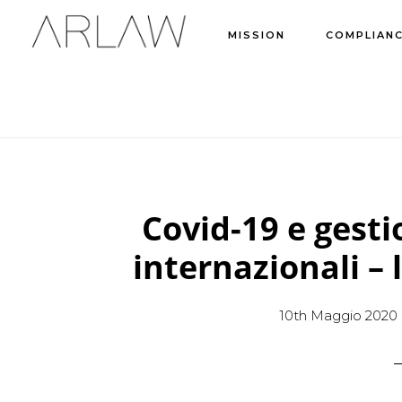
Skip
Skip
Skip
MISSION
COMPLIANC
to
to
to
main
primary
footer
content
sidebar
Covid-19 e gesti
internazionali – 
10th Maggio 2020