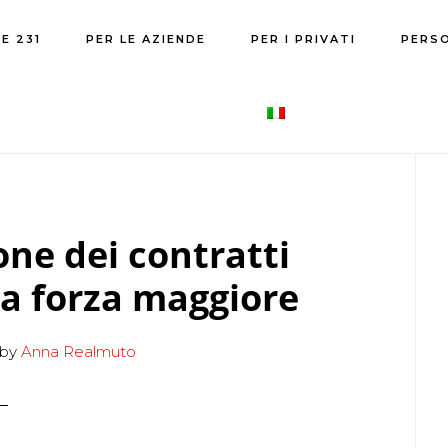
E 231
PER LE AZIENDE
PER I PRIVATI
PERS
P
S
one dei contratti
la forza maggiore
by
Anna Realmuto