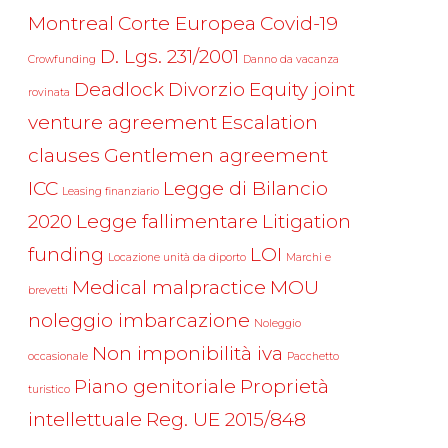
Montreal
Corte Europea
Covid-19
D. Lgs. 231/2001
Crowfunding
Danno da vacanza
Deadlock
Divorzio
Equity joint
rovinata
venture agreement
Escalation
clauses
Gentlemen agreement
ICC
Legge di Bilancio
Leasing finanziario
2020
Legge fallimentare
Litigation
funding
LOI
Locazione unità da diporto
Marchi e
Medical malpractice
MOU
brevetti
noleggio imbarcazione
Noleggio
Non imponibilità iva
occasionale
Pacchetto
Piano genitoriale
Proprietà
turistico
intellettuale
Reg. UE 2015/848