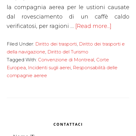
la compagnia aerea per le ustioni causate
dal rovesciamento di un caffè caldo
about
verificatosi, per ragioni …
[Read more...]
La
Filed Under:
Diritto dei trasporti
,
Diritto dei trasporti e
compag
della navigazione
,
Diritto del Turismo
aerea
Tagged With:
Convenzione di Montreal
,
Corte
risarcisc
Europea
,
Incidenti sugli aerei
,
Responsabilità delle
i
compagnie aeree
danni
causati
dal
rovesci
Primary
di
CONTATTACI
un
Sidebar