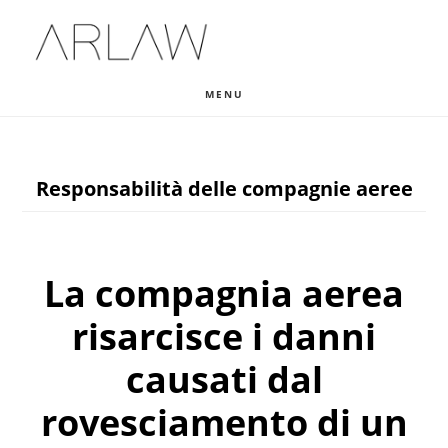
Skip
Skip
Skip
to
to
to
main
primary
footer
MENU
content
sidebar
Responsabilità delle compagnie aeree
La compagnia aerea
risarcisce i danni
causati dal
rovesciamento di un