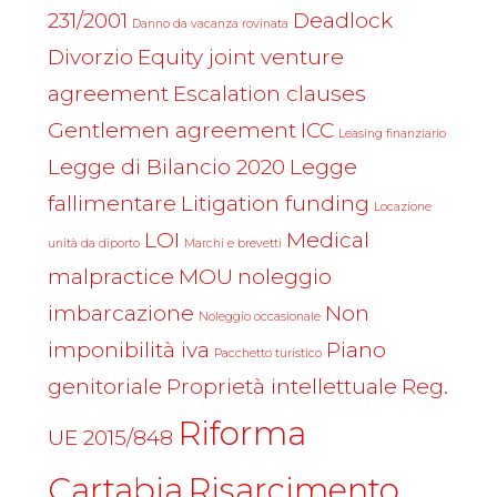
231/2001
Deadlock
Danno da vacanza rovinata
Divorzio
Equity joint venture
agreement
Escalation clauses
Gentlemen agreement
ICC
Leasing finanziario
Legge di Bilancio 2020
Legge
fallimentare
Litigation funding
Locazione
LOI
Medical
unità da diporto
Marchi e brevetti
malpractice
MOU
noleggio
imbarcazione
Non
Noleggio occasionale
imponibilità iva
Piano
Pacchetto turistico
genitoriale
Proprietà intellettuale
Reg.
Riforma
UE 2015/848
Cartabia
Risarcimento