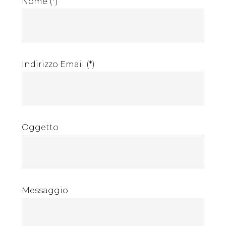
Nome (*)
bicchier
di
caffè
caldo
Indirizzo Email (*)
Oggetto
Messaggio