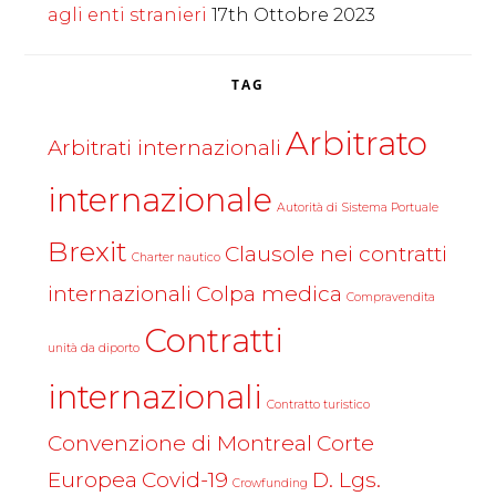
agli enti stranieri
17th Ottobre 2023
TAG
Arbitrato
Arbitrati internazionali
internazionale
Autorità di Sistema Portuale
Brexit
Clausole nei contratti
Charter nautico
internazionali
Colpa medica
Compravendita
Contratti
unità da diporto
internazionali
Contratto turistico
Convenzione di Montreal
Corte
Europea
Covid-19
D. Lgs.
Crowfunding