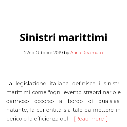
delle
imbarcazion
da
Sinistri marittimi
diporto.
Legge
di
22nd Ottobre 2019
by
Anna Realmuto
bilancio
2020
La legislazione italiana definisce i sinistri
marittimi come "ogni evento straordinario e
dannoso occorso a bordo di qualsiasi
natante, la cui entità sia tale da mettere in
about
pericolo la efficienza del …
[Read more...]