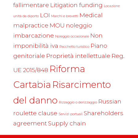
fallimentare
Litigation funding
Locazione
LOI
Medical
unità da diporto
Marchi e brevetti
malpractice
MOU
noleggio
imbarcazione
Non
Noleggio occasionale
imponibilità iva
Piano
Pacchetto turistico
genitoriale
Proprietà intellettuale
Reg.
Riforma
UE 2015/848
Cartabia
Risarcimento
del danno
Russian
Rizzaggio o derizzaggio
roulette clause
Shareholders
Servizi portuali
agreement
Supply chain