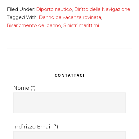
Sinistri
Filed Under:
Diporto nautico
,
Diritto della Navigazione
maritti
Tagged With:
Danno da vacanza rovinata
,
Risaricmento del danno
,
Sinistri marittimi
Primary
CONTATTACI
Sidebar
Nome (*)
Indirizzo Email (*)