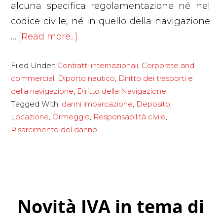
alcuna specifica regolamentazione né nel
codice civile, né in quello della navigazione
about
…
[Read more...]
Contratto
Filed Under:
Contratti internazionali
,
Corporate and
di
commercial
,
Diporto nautico
,
Diritto dei trasporti e
ormeggio:
della navigazione
,
Diritto della Navigazione
chi
Tagged With:
danni imbarcazione
,
Deposito
,
risponde
Locazione
,
Ormeggio
,
Responsabilità civile
,
dei
Risarcimento del danno
furti
e
dei
danni
Novità IVA in tema di
all’imbarcazione?