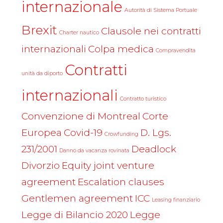
internazionale
Autorità di Sistema Portuale
Brexit
Clausole nei contratti
Charter nautico
internazionali
Colpa medica
Compravendita
Contratti
unità da diporto
internazionali
Contratto turistico
Convenzione di Montreal
Corte
Europea
Covid-19
D. Lgs.
Crowfunding
231/2001
Deadlock
Danno da vacanza rovinata
Divorzio
Equity joint venture
agreement
Escalation clauses
Gentlemen agreement
ICC
Leasing finanziario
Legge di Bilancio 2020
Legge