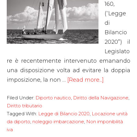
160,
(“Legge
di
Bilancio
2020”) il
Legislato
re è recentemente intervenuto emanando
una disposizione volta ad evitare la doppia
about
imposizione, la non …
[Read more...]
Novità
Filed Under:
Diporto nautico
,
Diritto della Navigazione
,
IVA
Diritto tributario
in
Tagged With:
Legge di Bilancio 2020
,
Locazione unità
tema
da diporto
,
noleggio imbarcazione
,
Non imponibilità
di
iva
utilizzo