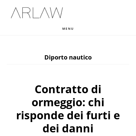
Skip
Skip
Skip
to
to
to
main
primary
footer
MENU
content
sidebar
Diporto nautico
Contratto di
ormeggio: chi
risponde dei furti e
dei danni