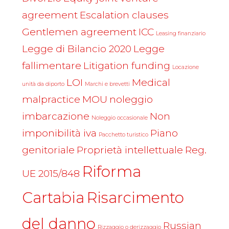
agreement
Escalation clauses
Gentlemen agreement
ICC
Leasing finanziario
Legge di Bilancio 2020
Legge
fallimentare
Litigation funding
Locazione
LOI
Medical
unità da diporto
Marchi e brevetti
malpractice
MOU
noleggio
imbarcazione
Non
Noleggio occasionale
imponibilità iva
Piano
Pacchetto turistico
genitoriale
Proprietà intellettuale
Reg.
Riforma
UE 2015/848
Cartabia
Risarcimento
del danno
Russian
Rizzaggio o derizzaggio