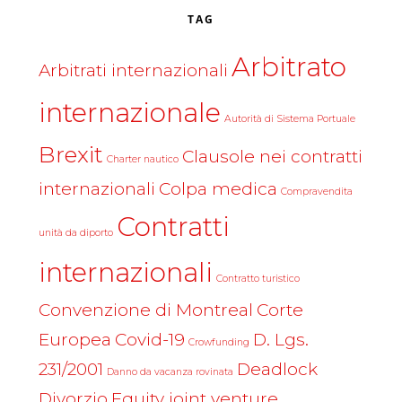
TAG
Arbitrato
Arbitrati internazionali
internazionale
Autorità di Sistema Portuale
Brexit
Clausole nei contratti
Charter nautico
internazionali
Colpa medica
Compravendita
Contratti
unità da diporto
internazionali
Contratto turistico
Convenzione di Montreal
Corte
Europea
Covid-19
D. Lgs.
Crowfunding
231/2001
Deadlock
Danno da vacanza rovinata
Divorzio
Equity joint venture