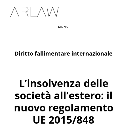
Skip
Skip
Skip
to
to
to
main
primary
footer
MENU
content
sidebar
Diritto fallimentare internazionale
L’insolvenza delle
società all’estero: il
nuovo regolamento
UE 2015/848