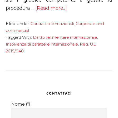
sia il giudice competente a gestire la
about
procedura …
[Read more...]
L’insolvenza
Filed Under:
Contratti internazionali
,
Corporate and
delle
commercial
società
Tagged With:
Diritto fallimentare internazionale
,
all’estero:
Insolvenza di carattere internazionale
,
Reg. UE
il
2015/848
nuovo
regolamento
UE
2015/848
Primary
CONTATTACI
Sidebar
Nome (*)