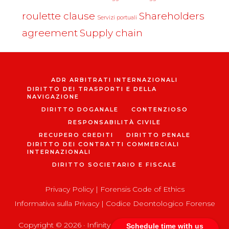
roulette clause
Shareholders
Servizi portuali
agreement
Supply chain
ADR ARBITRATI INTERNAZIONALI
DIRITTO DEI TRASPORTI E DELLA
NAVIGAZIONE
DIRITTO DOGANALE
CONTENZIOSO
RESPONSABILITÀ CIVILE
RECUPERO CREDITI
DIRITTO PENALE
DIRITTO DEI CONTRATTI COMMERCIALI
INTERNAZIONALI
DIRITTO SOCIETARIO E FISCALE
Privacy Policy
|
Forensis Code of Ethics
Informativa sulla Privacy
|
Codice Deontologico Forense
Copyright © 2026 ·
Infinity Pro
on
Genesis Framework
Schedule time with us