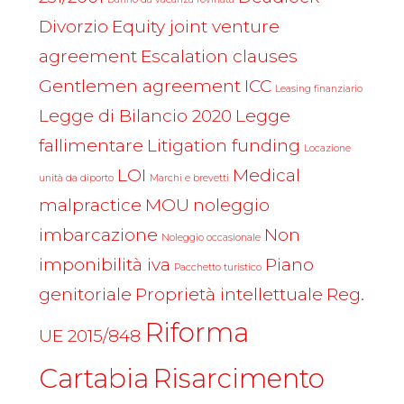
Divorzio
Equity joint venture
agreement
Escalation clauses
Gentlemen agreement
ICC
Leasing finanziario
Legge di Bilancio 2020
Legge
fallimentare
Litigation funding
Locazione
LOI
Medical
unità da diporto
Marchi e brevetti
malpractice
MOU
noleggio
imbarcazione
Non
Noleggio occasionale
imponibilità iva
Piano
Pacchetto turistico
genitoriale
Proprietà intellettuale
Reg.
Riforma
UE 2015/848
Cartabia
Risarcimento