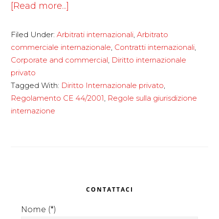
about
[Read more...]
Contratto
Filed Under:
Arbitrati internazionali
,
Arbitrato
di
commerciale internazionale
,
Contratti internazionali
,
compravendita
Corporate and commercial
,
Diritto internazionale
intra-
privato
UE:
Tagged With:
Diritto Internazionale privato
,
competente
Regolamento CE 44/2001
,
Regole sulla giurisdizione
internazione
il
giudice
del
luogo
della
Primary
consegna
CONTATTACI
Sidebar
Nome (*)