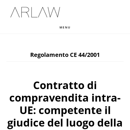
Skip
Skip
Skip
to
to
to
main
primary
footer
MENU
content
sidebar
Regolamento CE 44/2001
Contratto di
compravendita intra-
UE: competente il
giudice del luogo della