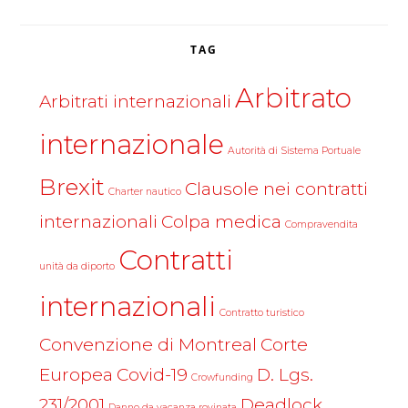
TAG
Arbitrato
Arbitrati internazionali
internazionale
Autorità di Sistema Portuale
Brexit
Clausole nei contratti
Charter nautico
internazionali
Colpa medica
Compravendita
Contratti
unità da diporto
internazionali
Contratto turistico
Convenzione di Montreal
Corte
Europea
Covid-19
D. Lgs.
Crowfunding
231/2001
Deadlock
Danno da vacanza rovinata