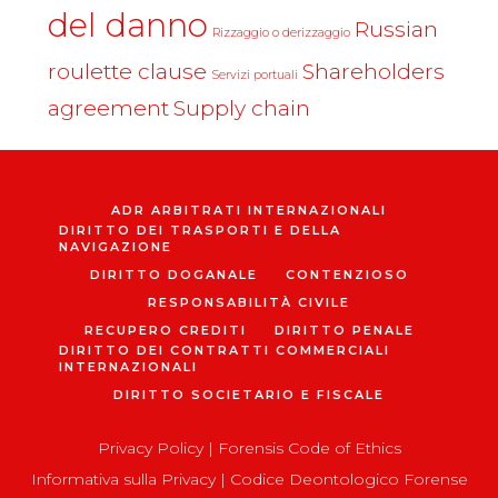
del danno
Russian
Rizzaggio o derizzaggio
roulette clause
Shareholders
Servizi portuali
agreement
Supply chain
ADR ARBITRATI INTERNAZIONALI
DIRITTO DEI TRASPORTI E DELLA
NAVIGAZIONE
DIRITTO DOGANALE
CONTENZIOSO
RESPONSABILITÀ CIVILE
RECUPERO CREDITI
DIRITTO PENALE
DIRITTO DEI CONTRATTI COMMERCIALI
INTERNAZIONALI
DIRITTO SOCIETARIO E FISCALE
Privacy Policy
|
Forensis Code of Ethics
Informativa sulla Privacy
|
Codice Deontologico Forense