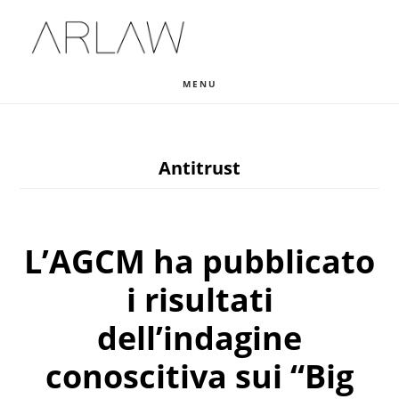
Skip
Skip
Skip
to
to
to
main
primary
footer
MENU
content
sidebar
Antitrust
L’AGCM ha pubblicato
i risultati
dell’indagine
conoscitiva sui “Big