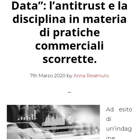
Data”: l’antitrust e la
disciplina in materia
di pratiche
commerciali
scorrette.
7th Marzo 2020
by
Anna Realmuto
Ad esito
di
un’indag
ine