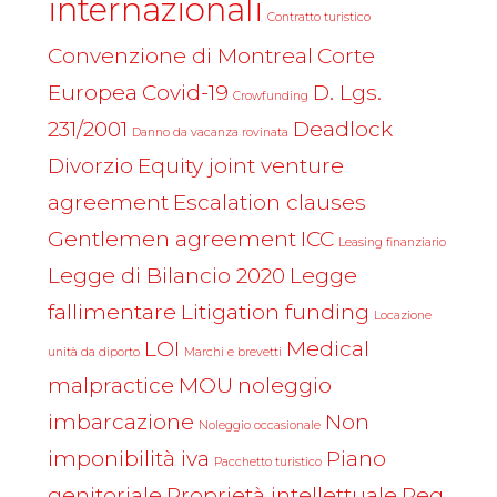
internazionali
Contratto turistico
Convenzione di Montreal
Corte
Europea
Covid-19
D. Lgs.
Crowfunding
231/2001
Deadlock
Danno da vacanza rovinata
Divorzio
Equity joint venture
agreement
Escalation clauses
Gentlemen agreement
ICC
Leasing finanziario
Legge di Bilancio 2020
Legge
fallimentare
Litigation funding
Locazione
LOI
Medical
unità da diporto
Marchi e brevetti
malpractice
MOU
noleggio
imbarcazione
Non
Noleggio occasionale
imponibilità iva
Piano
Pacchetto turistico
genitoriale
Proprietà intellettuale
Reg.