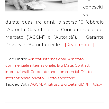
conosciti
va
durata quasi tre anni, lo scorso 10 febbraio
l’Autorità Garante della Concorrenza e del
Mercato (“AGCM” o “Autorità”), il Garante
about
Privacy e l’Autorità per le …
[Read more...]
L’AGC
Filed Under:
Arbitrati internazionali
,
Arbitrato
ha
commerciale internazionale
,
Big Data
,
Contratti
pubbli
internazionali
,
Corporate and commercial
,
Diritto
i
internazionale privato
,
Diritto societario
risultat
Tagged With:
AGCM
,
Antitrust
,
Big Data
,
GDPR
,
Policy
dell’i
conosc
sui