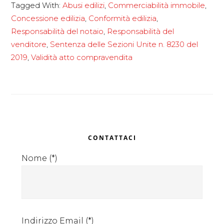
Tagged With:
Abusi edilizi
,
Commerciabilità immobile
,
e
Concessione edilizia
,
Conformità edilizia
,
commerciabil
Responsabilità del notaio
,
Responsabilità del
degli
venditore
,
Sentenza delle Sezioni Unite n. 8230 del
immobili
2019
,
Validità atto compravendita
Primary
CONTATTACI
Sidebar
Nome (*)
Indirizzo Email (*)