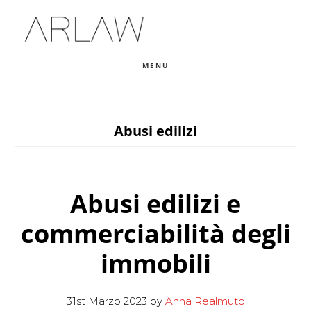
Skip
Skip
Skip
to
to
to
main
primary
footer
MENU
content
sidebar
Abusi edilizi
Abusi edilizi e
commerciabilità degli
immobili
31st Marzo 2023
by
Anna Realmuto