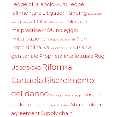
Legge di Bilancio 2020
Legge
fallimentare
Litigation funding
Locazione
LOI
Medical
unità da diporto
Marchi e brevetti
malpractice
MOU
noleggio
imbarcazione
Non
Noleggio occasionale
imponibilità iva
Piano
Pacchetto turistico
genitoriale
Proprietà intellettuale
Reg.
Riforma
UE 2015/848
Cartabia
Risarcimento
del danno
Russian
Rizzaggio o derizzaggio
roulette clause
Shareholders
Servizi portuali
agreement
Supply chain