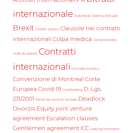
internazionale
Autorità di Sistema Portuale
Brexit
Clausole nei contratti
Charter nautico
internazionali
Colpa medica
Compravendita
Contratti
unità da diporto
internazionali
Contratto turistico
Convenzione di Montreal
Corte
Europea
Covid-19
D. Lgs.
Crowfunding
231/2001
Deadlock
Danno da vacanza rovinata
Divorzio
Equity joint venture
agreement
Escalation clauses
Gentlemen agreement
ICC
Leasing finanziario