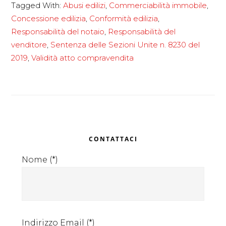
Tagged With:
Abusi edilizi
,
Commerciabilità immobile
,
e
Concessione edilizia
,
Conformità edilizia
,
commerciabil
Responsabilità del notaio
,
Responsabilità del
degli
venditore
,
Sentenza delle Sezioni Unite n. 8230 del
immobili
2019
,
Validità atto compravendita
Primary
CONTATTACI
Sidebar
Nome (*)
Indirizzo Email (*)