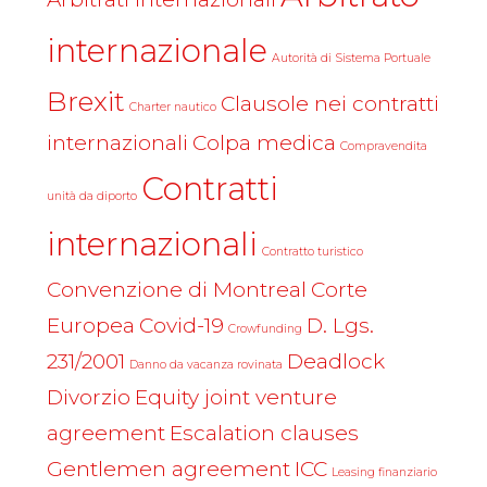
internazionale
Autorità di Sistema Portuale
Brexit
Clausole nei contratti
Charter nautico
internazionali
Colpa medica
Compravendita
Contratti
unità da diporto
internazionali
Contratto turistico
Convenzione di Montreal
Corte
Europea
Covid-19
D. Lgs.
Crowfunding
231/2001
Deadlock
Danno da vacanza rovinata
Divorzio
Equity joint venture
agreement
Escalation clauses
Gentlemen agreement
ICC
Leasing finanziario