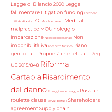
Legge di Bilancio 2020
Legge
fallimentare
Litigation funding
Locazione
LOI
Medical
unità da diporto
Marchi e brevetti
malpractice
MOU
noleggio
imbarcazione
Non
Noleggio occasionale
imponibilità iva
Piano
Pacchetto turistico
genitoriale
Proprietà intellettuale
Reg.
Riforma
UE 2015/848
Cartabia
Risarcimento
del danno
Russian
Rizzaggio o derizzaggio
roulette clause
Shareholders
Servizi portuali
agreement
Supply chain