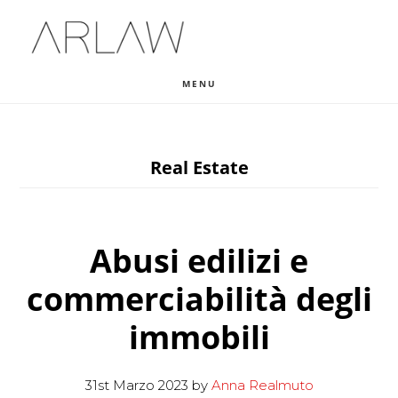
Skip
Skip
Skip
to
to
to
main
primary
footer
MENU
content
sidebar
Real Estate
Abusi edilizi e
commerciabilità degli
immobili
31st Marzo 2023
by
Anna Realmuto