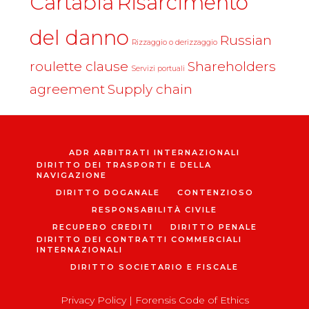
Cartabia
Risarcimento
del danno
Russian
Rizzaggio o derizzaggio
roulette clause
Shareholders
Servizi portuali
agreement
Supply chain
ADR ARBITRATI INTERNAZIONALI
DIRITTO DEI TRASPORTI E DELLA
NAVIGAZIONE
DIRITTO DOGANALE
CONTENZIOSO
RESPONSABILITÀ CIVILE
RECUPERO CREDITI
DIRITTO PENALE
DIRITTO DEI CONTRATTI COMMERCIALI
INTERNAZIONALI
DIRITTO SOCIETARIO E FISCALE
Privacy Policy
|
Forensis Code of Ethics