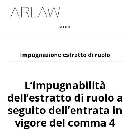
Skip
Skip
Skip
to
to
to
main
primary
footer
MENU
content
sidebar
Impugnazione estratto di ruolo
L’impugnabilità
dell’estratto di ruolo a
seguito dell’entrata in
vigore del comma 4