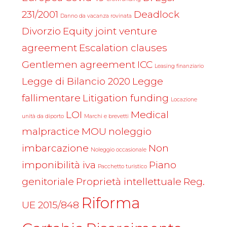
231/2001
Deadlock
Danno da vacanza rovinata
Divorzio
Equity joint venture
agreement
Escalation clauses
Gentlemen agreement
ICC
Leasing finanziario
Legge di Bilancio 2020
Legge
fallimentare
Litigation funding
Locazione
LOI
Medical
unità da diporto
Marchi e brevetti
malpractice
MOU
noleggio
imbarcazione
Non
Noleggio occasionale
imponibilità iva
Piano
Pacchetto turistico
genitoriale
Proprietà intellettuale
Reg.
Riforma
UE 2015/848