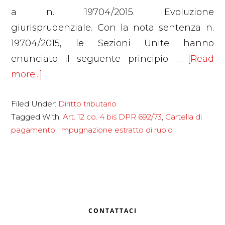
a n. 19704/2015. Evoluzione
giurisprudenziale. Con la nota sentenza n.
19704/2015, le Sezioni Unite hanno
enunciato il seguente principio …
[Read
about
more...]
L’impugnabilità
Filed Under:
Diritto tributario
dell’estratto
Tagged With:
Art. 12 co. 4 bis DPR 692/73
,
Cartella di
di
pagamento
,
Impugnazione estratto di ruolo
ruolo
a
seguito
dell’entrata
in
Primary
CONTATTACI
vigore