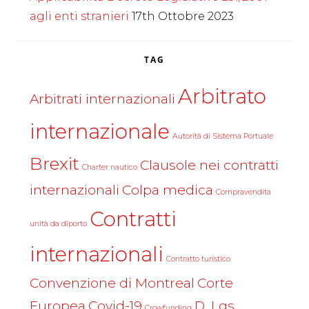
agli enti stranieri
17th Ottobre 2023
TAG
Arbitrato
Arbitrati internazionali
internazionale
Autorità di Sistema Portuale
Brexit
Clausole nei contratti
Charter nautico
internazionali
Colpa medica
Compravendita
Contratti
unità da diporto
internazionali
Contratto turistico
Convenzione di Montreal
Corte
Europea
Covid-19
D. Lgs.
Crowfunding