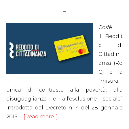
Cos'è
Il Reddit
o di
Cittadin
anza (Rd
C) è la
“misura
unica di contrasto alla povertà, alla
disuguaglianza e all’esclusione sociale”
introdotta dal Decreto n. 4 del 28 gennaio
about
2019 …
[Read more...]
Il