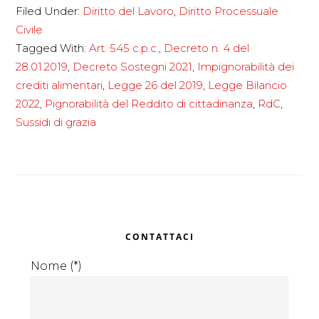
Filed Under:
Diritto del Lavoro
,
Diritto Processuale
reddito
Civile
di
Tagged With:
Art. 545 c.p.c.
,
Decreto n. 4 del
cittadinanza
28.01.2019
,
Decreto Sostegni 2021
,
Impignorabilità dei
è
crediti alimentari
,
Legge 26 del 2019
,
Legge Bilancio
pignorabile?
2022
,
Pignorabilità del Reddito di cittadinanza
,
RdC
,
Sussidi di grazia
Primary
CONTATTACI
Sidebar
Nome (*)