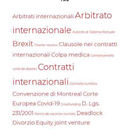
Arbitrato
Arbitrati internazionali
internazionale
Autorità di Sistema Portuale
Brexit
Clausole nei contratti
Charter nautico
internazionali
Colpa medica
Compravendita
Contratti
unità da diporto
internazionali
Contratto turistico
Convenzione di Montreal
Corte
Europea
Covid-19
D. Lgs.
Crowfunding
231/2001
Deadlock
Danno da vacanza rovinata
Divorzio
Equity joint venture