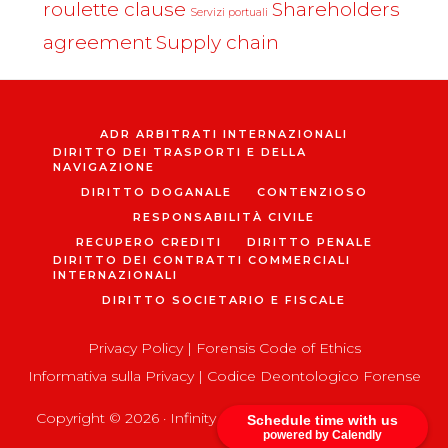
roulette clause
Shareholders
Servizi portuali
agreement
Supply chain
ADR ARBITRATI INTERNAZIONALI
DIRITTO DEI TRASPORTI E DELLA
NAVIGAZIONE
DIRITTO DOGANALE
CONTENZIOSO
RESPONSABILITÀ CIVILE
RECUPERO CREDITI
DIRITTO PENALE
DIRITTO DEI CONTRATTI COMMERCIALI
INTERNAZIONALI
DIRITTO SOCIETARIO E FISCALE
Privacy Policy
|
Forensis Code of Ethics
Informativa sulla Privacy
|
Codice Deontologico Forense
Copyright © 2026 ·
Infinity Pro
on
Genesis Framework
Schedule time with us
powered by Calendly