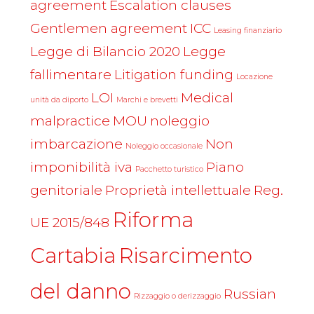
agreement
Escalation clauses
Gentlemen agreement
ICC
Leasing finanziario
Legge di Bilancio 2020
Legge
fallimentare
Litigation funding
Locazione
LOI
Medical
unità da diporto
Marchi e brevetti
malpractice
MOU
noleggio
imbarcazione
Non
Noleggio occasionale
imponibilità iva
Piano
Pacchetto turistico
genitoriale
Proprietà intellettuale
Reg.
Riforma
UE 2015/848
Cartabia
Risarcimento
del danno
Russian
Rizzaggio o derizzaggio