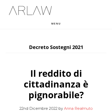
Skip
Skip
Skip
to
to
to
main
primary
footer
MENU
content
sidebar
Decreto Sostegni 2021
Il reddito di
cittadinanza è
pignorabile?
22nd Dicembre 2022
by
Anna Realmuto