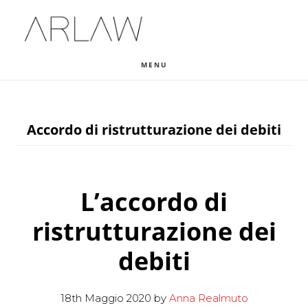
Skip
Skip
Skip
to
to
to
main
primary
footer
MENU
content
sidebar
Accordo di ristrutturazione dei debiti
L’accordo di
ristrutturazione dei
debiti
18th Maggio 2020
by
Anna Realmuto