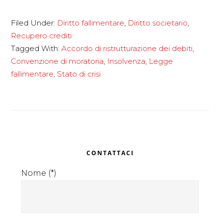
L’accordo
Filed Under:
Diritto fallimentare
,
Diritto societario
,
di
Recupero crediti
ristrutturazione
Tagged With:
Accordo di ristrutturazione dei debiti
,
dei
Convenzione di moratoria
,
Insolvenza
,
Legge
debiti
fallimentare
,
Stato di crisi
Primary
CONTATTACI
Sidebar
Nome (*)