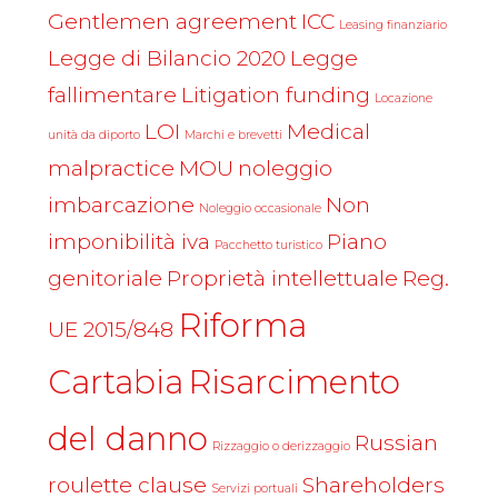
Gentlemen agreement
ICC
Leasing finanziario
Legge di Bilancio 2020
Legge
fallimentare
Litigation funding
Locazione
LOI
Medical
unità da diporto
Marchi e brevetti
malpractice
MOU
noleggio
imbarcazione
Non
Noleggio occasionale
imponibilità iva
Piano
Pacchetto turistico
genitoriale
Proprietà intellettuale
Reg.
Riforma
UE 2015/848
Cartabia
Risarcimento
del danno
Russian
Rizzaggio o derizzaggio
roulette clause
Shareholders
Servizi portuali