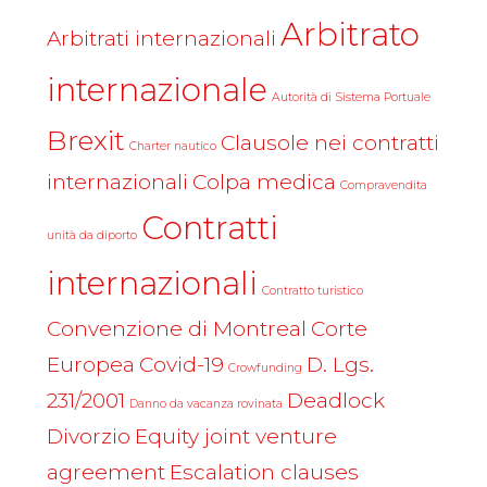
Arbitrato
Arbitrati internazionali
internazionale
Autorità di Sistema Portuale
Brexit
Clausole nei contratti
Charter nautico
internazionali
Colpa medica
Compravendita
Contratti
unità da diporto
internazionali
Contratto turistico
Convenzione di Montreal
Corte
Europea
Covid-19
D. Lgs.
Crowfunding
231/2001
Deadlock
Danno da vacanza rovinata
Divorzio
Equity joint venture
agreement
Escalation clauses