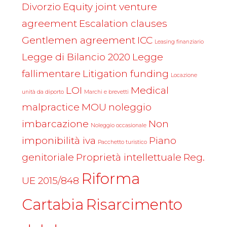
Divorzio
Equity joint venture
agreement
Escalation clauses
Gentlemen agreement
ICC
Leasing finanziario
Legge di Bilancio 2020
Legge
fallimentare
Litigation funding
Locazione
LOI
Medical
unità da diporto
Marchi e brevetti
malpractice
MOU
noleggio
imbarcazione
Non
Noleggio occasionale
imponibilità iva
Piano
Pacchetto turistico
genitoriale
Proprietà intellettuale
Reg.
Riforma
UE 2015/848
Cartabia
Risarcimento