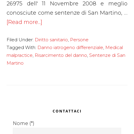
26975 dell' 11 Novembre 2008 e meglio
conosciute come sentenze di San Martino, …
about
[Read more...]
Danno
Filed Under:
Diritto sanitario
,
Persone
iatrogeno
Tagged With:
Danno iatrogeno differenziale
,
Medical
differenziale:
malpractice
,
Risarcimento del danno
,
Sentenze di San
la
Martino
Cassazione
a
S.U.
individua
Primary
le
CONTATTACI
nuove
Sidebar
modalità
Nome (*)
di