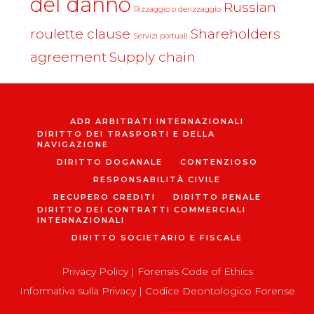
del danno
Russian
Rizzaggio o derizzaggio
roulette clause
Shareholders
Servizi portuali
agreement
Supply chain
ADR ARBITRATI INTERNAZIONALI
DIRITTO DEI TRASPORTI E DELLA
NAVIGAZIONE
DIRITTO DOGANALE
CONTENZIOSO
RESPONSABILITÀ CIVILE
RECUPERO CREDITI
DIRITTO PENALE
DIRITTO DEI CONTRATTI COMMERCIALI
INTERNAZIONALI
DIRITTO SOCIETARIO E FISCALE
Privacy Policy
|
Forensis Code of Ethics
Informativa sulla Privacy
|
Codice Deontologico Forense