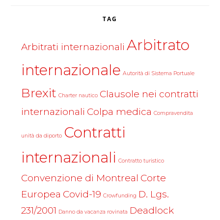
TAG
Arbitrato
Arbitrati internazionali
internazionale
Autorità di Sistema Portuale
Brexit
Clausole nei contratti
Charter nautico
internazionali
Colpa medica
Compravendita
Contratti
unità da diporto
internazionali
Contratto turistico
Convenzione di Montreal
Corte
Europea
Covid-19
D. Lgs.
Crowfunding
231/2001
Deadlock
Danno da vacanza rovinata