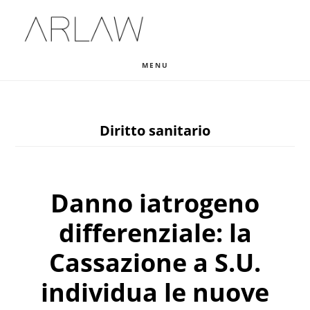
Skip
Skip
Skip
to
to
to
main
primary
footer
MENU
content
sidebar
Diritto sanitario
Danno iatrogeno
differenziale: la
Cassazione a S.U.
individua le nuove