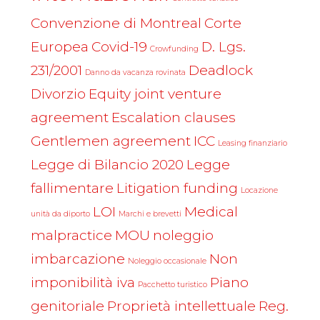
Convenzione di Montreal
Corte
Europea
Covid-19
D. Lgs.
Crowfunding
231/2001
Deadlock
Danno da vacanza rovinata
Divorzio
Equity joint venture
agreement
Escalation clauses
Gentlemen agreement
ICC
Leasing finanziario
Legge di Bilancio 2020
Legge
fallimentare
Litigation funding
Locazione
LOI
Medical
unità da diporto
Marchi e brevetti
malpractice
MOU
noleggio
imbarcazione
Non
Noleggio occasionale
imponibilità iva
Piano
Pacchetto turistico
genitoriale
Proprietà intellettuale
Reg.