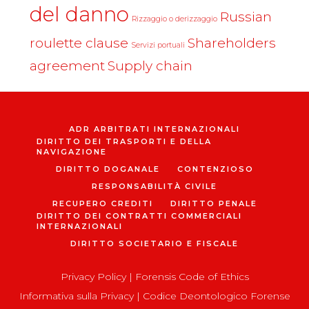
del danno
Russian
Rizzaggio o derizzaggio
roulette clause
Shareholders
Servizi portuali
agreement
Supply chain
ADR ARBITRATI INTERNAZIONALI
DIRITTO DEI TRASPORTI E DELLA
NAVIGAZIONE
DIRITTO DOGANALE
CONTENZIOSO
RESPONSABILITÀ CIVILE
RECUPERO CREDITI
DIRITTO PENALE
DIRITTO DEI CONTRATTI COMMERCIALI
INTERNAZIONALI
DIRITTO SOCIETARIO E FISCALE
Privacy Policy
|
Forensis Code of Ethics
Informativa sulla Privacy
|
Codice Deontologico Forense