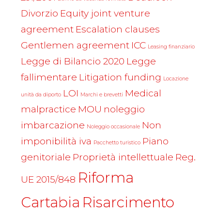
Divorzio
Equity joint venture
agreement
Escalation clauses
Gentlemen agreement
ICC
Leasing finanziario
Legge di Bilancio 2020
Legge
fallimentare
Litigation funding
Locazione
LOI
Medical
unità da diporto
Marchi e brevetti
malpractice
MOU
noleggio
imbarcazione
Non
Noleggio occasionale
imponibilità iva
Piano
Pacchetto turistico
genitoriale
Proprietà intellettuale
Reg.
Riforma
UE 2015/848
Cartabia
Risarcimento