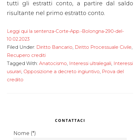
tutti gli estratti conto, a partire dal saldo
risultante nel primo estratto conto.
Leggi qui la sentenza-Corte-App.-Bolongna-290-del-
10.02.2023
Filed Under:
Diritto Bancario
,
Diritto Processuale Civile
,
Recupero crediti
Tagged With:
Anatocismo
,
Interessi ultralegali
,
Interessi
usurari
,
Opposizione a decreto ingiuntivo
,
Prova del
credito
Primary
CONTATTACI
Sidebar
Nome (*)