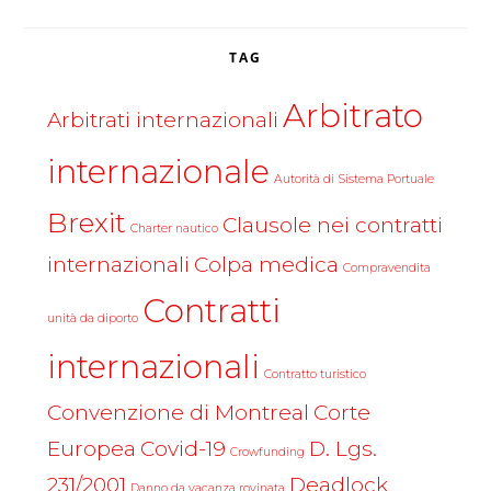
TAG
Arbitrato
Arbitrati internazionali
internazionale
Autorità di Sistema Portuale
Brexit
Clausole nei contratti
Charter nautico
internazionali
Colpa medica
Compravendita
Contratti
unità da diporto
internazionali
Contratto turistico
Convenzione di Montreal
Corte
Europea
Covid-19
D. Lgs.
Crowfunding
231/2001
Deadlock
Danno da vacanza rovinata