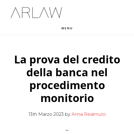
Skip
Skip
Skip
to
to
to
main
primary
footer
MENU
content
sidebar
La prova del credito
della banca nel
procedimento
monitorio
13th Marzo 2023
by
Anna Realmuto