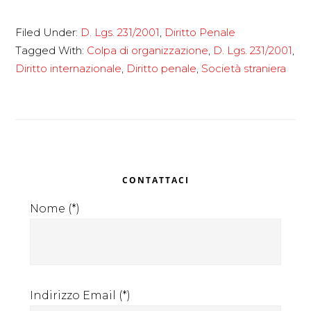
Applicabilità
Filed Under:
D. Lgs. 231/2001
,
Diritto Penale
Decreto
Tagged With:
Colpa di organizzazione
,
D. Lgs. 231/2001
,
Legislativo
Diritto internazionale
,
Diritto penale
,
Società straniera
231/2001
agli
enti
stranieri
Primary
CONTATTACI
Sidebar
Nome (*)
Indirizzo Email (*)