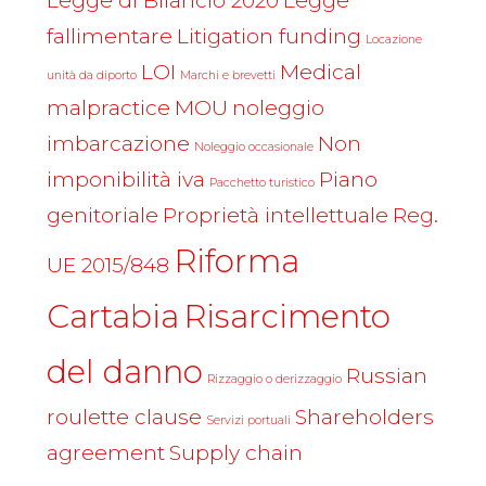
Legge di Bilancio 2020
Legge
fallimentare
Litigation funding
Locazione
LOI
Medical
unità da diporto
Marchi e brevetti
malpractice
MOU
noleggio
imbarcazione
Non
Noleggio occasionale
imponibilità iva
Piano
Pacchetto turistico
genitoriale
Proprietà intellettuale
Reg.
Riforma
UE 2015/848
Cartabia
Risarcimento
del danno
Russian
Rizzaggio o derizzaggio
roulette clause
Shareholders
Servizi portuali
agreement
Supply chain