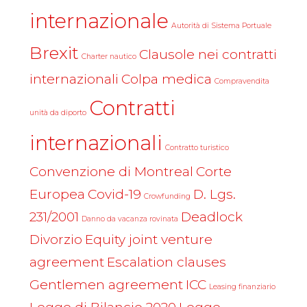
internazionale
Autorità di Sistema Portuale
Brexit
Clausole nei contratti
Charter nautico
internazionali
Colpa medica
Compravendita
Contratti
unità da diporto
internazionali
Contratto turistico
Convenzione di Montreal
Corte
Europea
Covid-19
D. Lgs.
Crowfunding
231/2001
Deadlock
Danno da vacanza rovinata
Divorzio
Equity joint venture
agreement
Escalation clauses
Gentlemen agreement
ICC
Leasing finanziario