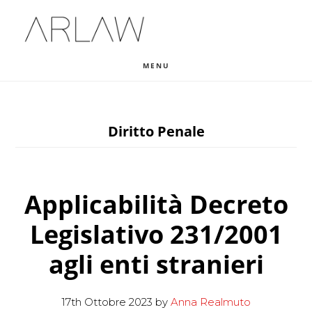
Skip
Skip
Skip
to
to
to
main
primary
footer
MENU
content
sidebar
Diritto Penale
Applicabilità Decreto
Legislativo 231/2001
agli enti stranieri
17th Ottobre 2023
by
Anna Realmuto